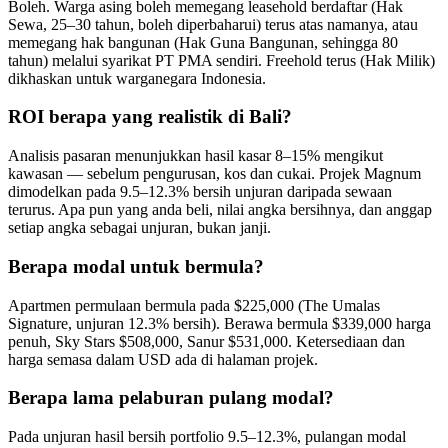
Boleh. Warga asing boleh memegang leasehold berdaftar (Hak
Sewa, 25–30 tahun, boleh diperbaharui) terus atas namanya, atau
memegang hak bangunan (Hak Guna Bangunan, sehingga 80
tahun) melalui syarikat PT PMA sendiri. Freehold terus (Hak Milik)
dikhaskan untuk warganegara Indonesia.
ROI berapa yang realistik di Bali?
Analisis pasaran menunjukkan hasil kasar 8–15% mengikut
kawasan — sebelum pengurusan, kos dan cukai. Projek Magnum
dimodelkan pada 9.5–12.3% bersih unjuran daripada sewaan
terurus. Apa pun yang anda beli, nilai angka bersihnya, dan anggap
setiap angka sebagai unjuran, bukan janji.
Berapa modal untuk bermula?
Apartmen permulaan bermula pada $225,000 (The Umalas
Signature, unjuran 12.3% bersih). Berawa bermula $339,000 harga
penuh, Sky Stars $508,000, Sanur $531,000. Ketersediaan dan
harga semasa dalam USD ada di halaman projek.
Berapa lama pelaburan pulang modal?
Pada unjuran hasil bersih portfolio 9.5–12.3%, pulangan modal