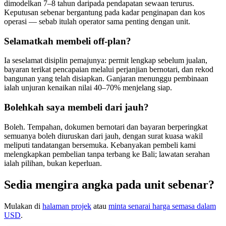
dimodelkan 7–8 tahun daripada pendapatan sewaan terurus.
Keputusan sebenar bergantung pada kadar penginapan dan kos
operasi — sebab itulah operator sama penting dengan unit.
Selamatkah membeli off-plan?
Ia seselamat disiplin pemajunya: permit lengkap sebelum jualan,
bayaran terikat pencapaian melalui perjanjian bernotari, dan rekod
bangunan yang telah disiapkan. Ganjaran menunggu pembinaan
ialah unjuran kenaikan nilai 40–70% menjelang siap.
Bolehkah saya membeli dari jauh?
Boleh. Tempahan, dokumen bernotari dan bayaran berperingkat
semuanya boleh diuruskan dari jauh, dengan surat kuasa wakil
meliputi tandatangan bersemuka. Kebanyakan pembeli kami
melengkapkan pembelian tanpa terbang ke Bali; lawatan serahan
ialah pilihan, bukan keperluan.
Sedia mengira angka pada unit sebenar?
Mulakan di
halaman projek
atau
minta senarai harga semasa dalam
USD
.