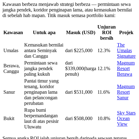
Kawasan berbeza menjawab strategi berbeza — permintaan sewa
jangka pendek, koridor penginapan lama, atau kemasukan bernilai
di sebelah hab mapan. Titik masuk semasa portfolio kami:
Unjuran
Kawasan
Untuk apa
Masuk (USD)
ROI
Projek
bersih
Kemasukan bernilai
The
Umalas
antara Seminyak
dari
$225,000
12.3%
Umalas
dan Canggu
Signature
Permintaan sewa
dari
Magnum
Berawa,
jangka pendek
$339,000
(harga
12.1%
Resort
Canggu
paling kukuh
penuh)
Berawa
Pantai timur yang
tenang, koridor
Magnum
Sanur
penginapan lama
dari
$531,000
11.6%
Resort
dan pelancongan
Sanur
perubatan
Rupa bumi
Sky Stars
berpemandangan
Bukit
dari
$508,000
10.8%
Ocean
laut di atas pesisir
View
Uluwatu
Semua angka ROI ialah unjuran bersih daripada sewaan terurus.