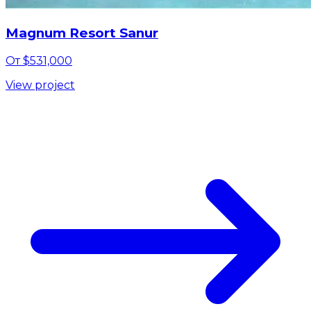
Magnum Resort Sanur
От $531,000
View project