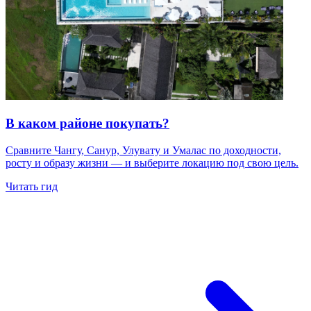
В каком районе покупать?
Сравните Чангу, Санур, Улувату и Умалас по доходности,
росту и образу жизни — и выберите локацию под свою цель.
Читать гид