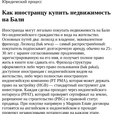
Юридический процесс
Как иностранцу купить недвижимость
на Бали
Иностранцы могут легально покупать недвижимость на Бали
без индонезийского гражданства и вида на жительство.
Основных путей два: лизхолд и владение, эквивалентное
фрихолду. Лизхолд (hak sewa) — самый распространённый:
покупатель подписывает долгосрочную аренду, обычно на 25–
30 лет с заранее согласованными продлениями,
зарегистрированную на его имя, и получает полное право
жить в юните или сдавать его. Фрихолд-структуры
оформляются либо через право пользования (hak pakai),
доступное иностранцам с индонезийским видом на
жительство, либо через полностью иностранную
индонезийскую компанию (PT PMA), которая может держать
право на застройку (HGB) — стандартный инструмент для
инвесторов. Каждая сделка проходит через индонезийского
нотариуса (PPAT), который проверяет сертификат на землю,
разрешение на строительство (PBG) и правовой статус
продавца. При покупке напрямую у Magnum Estate договоры
готовятся на английском и индонезийском и проходят
проверку независимыми нотариусами на каждом этапе.