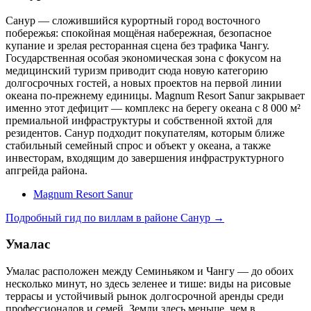
Санур — сложившийся курортный город восточного
побережья: спокойная мощёная набережная, безопасное
купание и зрелая ресторанная сцена без трафика Чангу.
Государственная особая экономическая зона с фокусом на
медицинский туризм приводит сюда новую категорию
долгосрочных гостей, а новых проектов на первой линии
океана по-прежнему единицы. Magnum Resort Sanur закрывает
именно этот дефицит — комплекс на берегу океана с 8 000 м²
премиальной инфраструктуры и собственной яхтой для
резидентов. Санур подходит покупателям, которым ближе
стабильный семейный спрос и объект у океана, а также
инвесторам, входящим до завершения инфраструктурного
апгрейда района.
Magnum Resort Sanur
Подробный гид по виллам в районе Санур →
Умалас
Умалас расположен между Семиньяком и Чангу — до обоих
несколько минут, но здесь зеленее и тише: виды на рисовые
террасы и устойчивый рынок долгосрочной аренды среди
профессионалов и семей. Земли здесь меньше, чем в