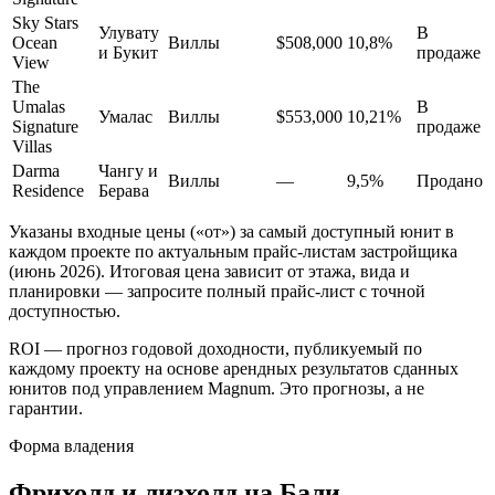
Sky Stars
Улувату
В
Ocean
Виллы
$508,000
10,8%
и Букит
продаже
View
The
Umalas
В
Умалас
Виллы
$553,000
10,21%
Signature
продаже
Villas
Darma
Чангу и
Виллы
—
9,5%
Продано
Residence
Берава
Указаны входные цены («от») за самый доступный юнит в
каждом проекте по актуальным прайс-листам застройщика
(июнь 2026). Итоговая цена зависит от этажа, вида и
планировки — запросите полный прайс-лист с точной
доступностью.
ROI — прогноз годовой доходности, публикуемый по
каждому проекту на основе арендных результатов сданных
юнитов под управлением Magnum. Это прогнозы, а не
гарантии.
Форма владения
Фрихолд и лизхолд на Бали