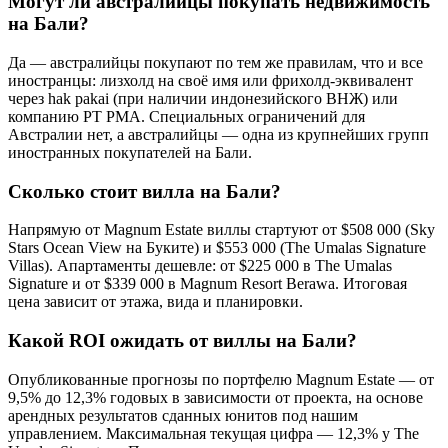
Могут ли австралийцы покупать недвижимость
на Бали?
Да — австралийцы покупают по тем же правилам, что и все
иностранцы: лизхолд на своё имя или фрихолд-эквивалент
через hak pakai (при наличии индонезийского ВНЖ) или
компанию PT PMA. Специальных ограничений для
Австралии нет, а австралийцы — одна из крупнейших групп
иностранных покупателей на Бали.
Сколько стоит вилла на Бали?
Напрямую от Magnum Estate виллы стартуют от $508 000 (Sky
Stars Ocean View на Буките) и $553 000 (The Umalas Signature
Villas). Апартаменты дешевле: от $225 000 в The Umalas
Signature и от $339 000 в Magnum Resort Berawa. Итоговая
цена зависит от этажа, вида и планировки.
Какой ROI ожидать от виллы на Бали?
Опубликованные прогнозы по портфелю Magnum Estate — от
9,5% до 12,3% годовых в зависимости от проекта, на основе
арендных результатов сданных юнитов под нашим
управлением. Максимальная текущая цифра — 12,3% у The