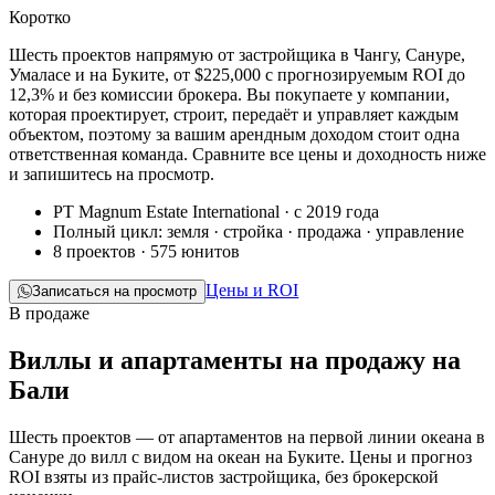
Коротко
Шесть проектов напрямую от застройщика в Чангу, Сануре,
Умаласе и на Буките, от
$225,000
с прогнозируемым ROI до
12,3% и без комиссии брокера. Вы покупаете у компании,
которая проектирует, строит, передаёт и управляет каждым
объектом, поэтому за вашим арендным доходом стоит одна
ответственная команда. Сравните все цены и доходность ниже
и запишитесь на просмотр.
PT Magnum Estate International · с 2019 года
Полный цикл: земля · стройка · продажа · управление
8 проектов · 575 юнитов
Цены и ROI
Записаться на просмотр
В продаже
Виллы и апартаменты на продажу на
Бали
Шесть проектов — от апартаментов на первой линии океана в
Сануре до вилл с видом на океан на Буките. Цены и прогноз
ROI взяты из прайс-листов застройщика, без брокерской