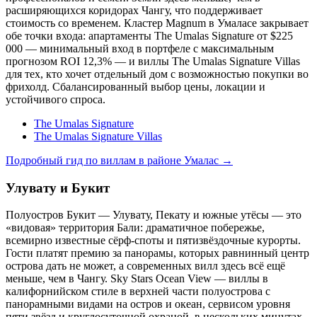
расширяющихся коридорах Чангу, что поддерживает
стоимость со временем. Кластер Magnum в Умаласе закрывает
обе точки входа: апартаменты The Umalas Signature от $225
000 — минимальный вход в портфеле с максимальным
прогнозом ROI 12,3% — и виллы The Umalas Signature Villas
для тех, кто хочет отдельный дом с возможностью покупки во
фрихолд. Сбалансированный выбор цены, локации и
устойчивого спроса.
The Umalas Signature
The Umalas Signature Villas
Подробный гид по виллам в районе Умалас →
Улувату и Букит
Полуостров Букит — Улувату, Пекату и южные утёсы — это
«видовая» территория Бали: драматичное побережье,
всемирно известные сёрф-споты и пятизвёздочные курорты.
Гости платят премию за панорамы, которых равнинный центр
острова дать не может, а современных вилл здесь всё ещё
меньше, чем в Чангу. Sky Stars Ocean View — виллы в
калифорнийском стиле в верхней части полуострова с
панорамными видами на остров и океан, сервисом уровня
пяти звёзд и круглосуточной охраной, в нескольких минутах