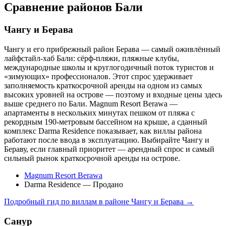
Сравнение районов Бали
Чангу и Берава
Чангу и его прибрежный район Берава — самый оживлённый
лайфстайл-хаб Бали: сёрф-пляжи, пляжные клубы,
международные школы и круглогодичный поток туристов и
«зимующих» профессионалов. Этот спрос удерживает
заполняемость краткосрочной аренды на одном из самых
высоких уровней на острове — поэтому и входные цены здесь
выше среднего по Бали. Magnum Resort Berawa —
апартаменты в нескольких минутах пешком от пляжа с
рекордным 190-метровым бассейном на крыше, а сданный
комплекс Darma Residence показывает, как виллы района
работают после ввода в эксплуатацию. Выбирайте Чангу и
Бераву, если главный приоритет — арендный спрос и самый
сильный рынок краткосрочной аренды на острове.
Magnum Resort Berawa
Darma Residence — Продано
Подробный гид по виллам в районе Чангу и Берава →
Санур