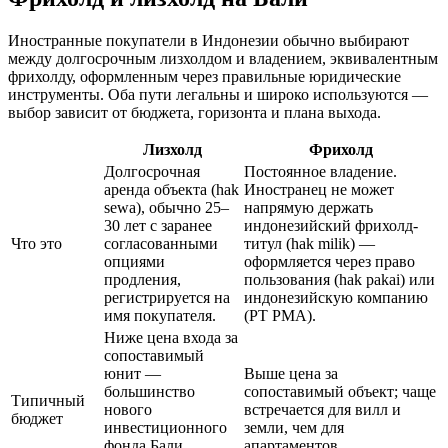
Иностранные покупатели в Индонезии обычно выбирают
между долгосрочным лизхолдом и владением, эквивалентным
фрихолду, оформленным через правильные юридические
инструменты. Оба пути легальны и широко используются —
выбор зависит от бюджета, горизонта и плана выхода.
Лизхолд
Фрихолд
Долгосрочная
Постоянное владение.
аренда объекта (hak
Иностранец не может
sewa), обычно 25–
напрямую держать
30 лет с заранее
индонезийский фрихолд-
Что это
согласованными
титул (hak milik) —
опциями
оформляется через право
продления,
пользования (hak pakai) или
регистрируется на
индонезийскую компанию
имя покупателя.
(PT PMA).
Ниже цена входа за
сопоставимый
юнит —
Выше цена за
большинство
сопоставимый объект; чаще
Типичный
нового
встречается для вилл и
бюджет
инвестиционного
земли, чем для
фонда Бали
апартаментов.