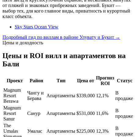
от пляжей и знаковых прибрежных заведений. Букит —
выбор тех, для кого главное виды, приватность и курортный
класс объекта.
Sky Stars Ocean View
Подробный гид по виллам в районе Улувату и Букит →
Цены и доходность
Цены и ROI вилл и апартаментов на
Бали
Прогноз
Проект
Район
Тип
Цена от
Статус
ROI
Magnum
Чангу и
В
Resort
Апартаменты
$339,000
12,1%
Берава
продаже
Berawa
Magnum
В
Resort
Санур
Апартаменты
$531,000
11,6%
продаже
Sanur
The
В
Umalas
Умалас
Апартаменты
$225,000
12,3%
продаже
Signature