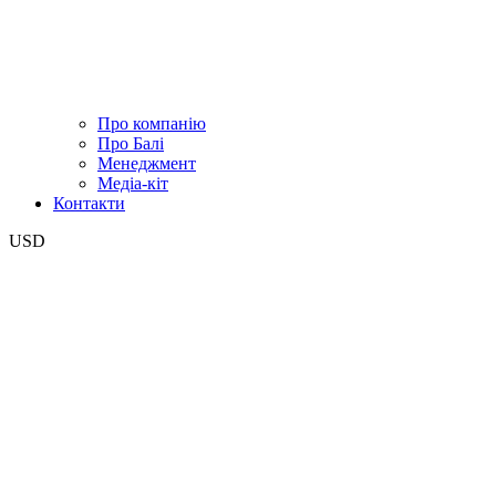
Про компанію
Про Балі
Менеджмент
Медіа-кіт
Контакти
USD