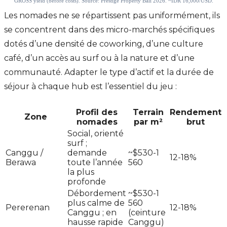
Les nomades ne se répartissent pas uniformément, ils
se concentrent dans des micro-marchés spécifiques
dotés d’une densité de coworking, d’une culture
café, d’un accès au surf ou à la nature et d’une
communauté. Adapter le type d’actif et la durée de
séjour à chaque hub est l’essentiel du jeu :
Profil des
Terrain
Rendement
Zone
nomades
par m²
brut
Social, orienté
surf ;
Canggu /
demande
~$530-1
12-18%
Berawa
toute l’année
560
la plus
profonde
Débordement
~$530-1
plus calme de
560
Pererenan
12-18%
Canggu ; en
(ceinture
hausse rapide
Canggu)