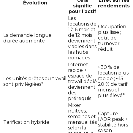
cela
Effet sur les
Évolution
signifie
rendements
pour l’actif
Les
locations de
Occupation
1 à 6 mois et
plus lisse ;
La demande longue
de 12 mois
coût de
durée augmente
deviennent
turnover
viables dans
réduit
les hubs
nomades
Internet
~30 % de
rapide +
location plus
espace de
Les unités prêtes au travail
rapide ; ~15-
travail dédié
sont privilégiées*
20 % de tarif
deviennent
mensuel
des
plus élevé*
prérequis
Mixer
nuitées,
Capture
semaines et
l’ADR peak +
Tarification hybride
mensualités
stabilité hors
selon la
saison