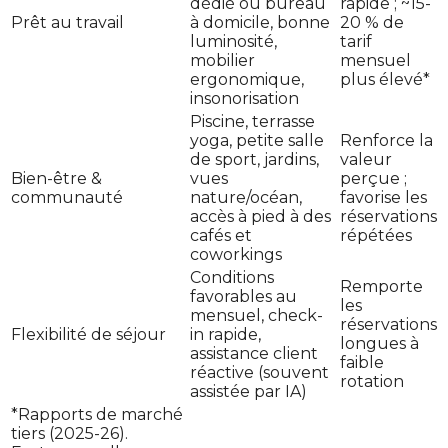
dédié ou bureau
rapide ; ~15-
Prêt au travail
à domicile, bonne
20 % de
luminosité,
tarif
mobilier
mensuel
ergonomique,
plus élevé*
insonorisation
Piscine, terrasse
yoga, petite salle
Renforce la
de sport, jardins,
valeur
Bien-être &
vues
perçue ;
communauté
nature/océan,
favorise les
accès à pied à des
réservations
cafés et
répétées
coworkings
Conditions
Remporte
favorables au
les
mensuel, check-
réservations
Flexibilité de séjour
in rapide,
longues à
assistance client
faible
réactive (souvent
rotation
assistée par IA)
*Rapports de marché
tiers (2025-26).