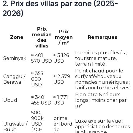
2. Prix des villas par zone (2025-
2026)
Prix
Prix
médian
Zone
moyen
Remarques
des
/ m²
villas
Parmi les plus élevés ;
≈ 401
≈ 3 126
Seminyak
tourisme mature,
570 USD
USD
terrain limité
Point chaud pour le
≈ 355
Canggu /
≈ 2 579
surf/café/nouveaux
000
Berawa
USD
nomades numériques ;
USD
tarifs nocturnes élevés
Bien-être & séjours
≈ 340
≈ 1 771
Ubud
longs ; moins cher par
455 USD
USD
m²
500-
900k
prime
Luxe axé sur la vue ;
Uluwatu /
USD
en bord
appréciation des terres
Bukit
(3CH
de
la plus rapide