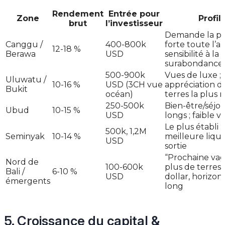
Rendement
Entrée pour
Zone
Profil
brut
l’investisseur
Demande la pl
Canggu /
400-800k
forte toute l’a
12-18 %
Berawa
USD
sensibilité à la
surabondance/
500-900k
Vues de luxe ;
Uluwatu /
10-16 %
USD (3CH vue
appréciation d
Bukit
océan)
terres la plus 
250-500k
Bien-être/séjo
Ubud
10-15 %
USD
longs ; faible vo
Le plus établi ;
500k, 1,2M
Seminyak
10-14 %
meilleure liqui
USD
sortie
“Prochaine vag
Nord de
100-600k
plus de terres 
Bali /
6-10 %
USD
dollar, horizon
émergents
long
5. Croissance du capital &