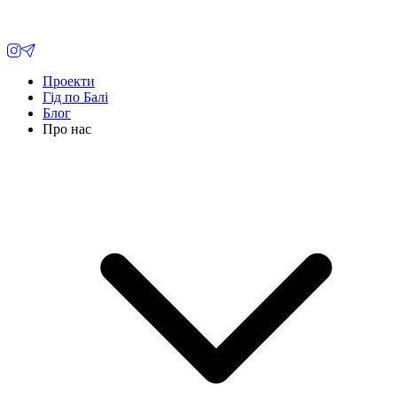
Проекти
Гід по Балі
Блог
Про нас