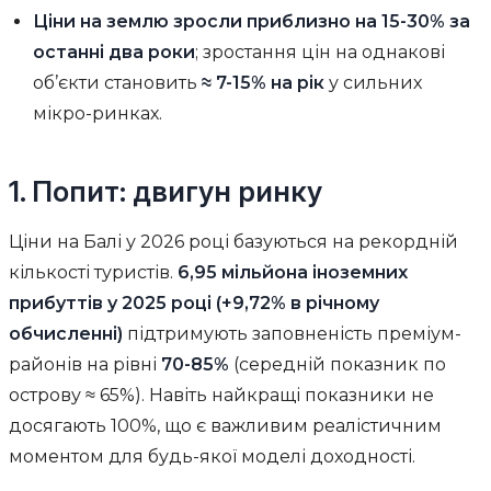
Ціни на землю зросли приблизно на 15-30% за
останні два роки
; зростання цін на однакові
об’єкти становить
≈ 7-15% на рік
у сильних
мікро-ринках.
1. Попит: двигун ринку
Ціни на Балі у 2026 році базуються на рекордній
кількості туристів.
6,95 мільйона іноземних
прибуттів у 2025 році (+9,72% в річному
обчисленні)
підтримують заповненість преміум-
районів на рівні
70-85%
(середній показник по
острову ≈ 65%). Навіть найкращі показники не
досягають 100%, що є важливим реалістичним
моментом для будь-якої моделі доходності.