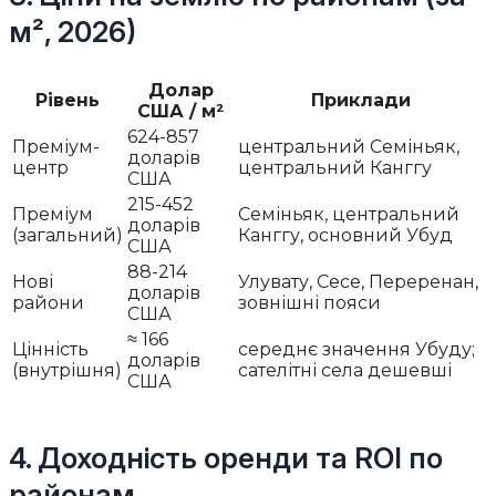
м², 2026)
Долар
Рівень
Приклади
США / м²
624-857
Преміум-
центральний Семіньяк,
доларів
центр
центральний Канггу
США
215-452
Преміум
Семіньяк, центральний
доларів
(загальний)
Канггу, основний Убуд
США
88-214
Нові
Улувату, Сесе, Переренан,
доларів
райони
зовнішні пояси
США
≈ 166
Цінність
середнє значення Убуду;
доларів
(внутрішня)
сателітні села дешевші
США
4. Доходність оренди та ROI по
районам