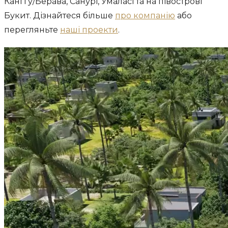
Канггу/Берава, Санурі, Умаласі та на півострові
Букит. Дізнайтеся більше
про компанію
або
перегляньте
наші проекти
.