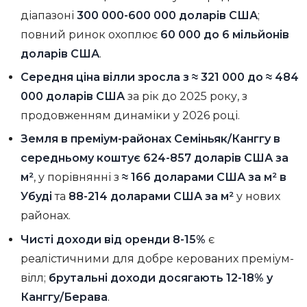
діапазоні
300 000-600 000 доларів США
;
повний ринок охоплює
60 000 до 6 мільйонів
доларів США
.
Середня ціна вілли зросла з ≈ 321 000 до ≈ 484
000 доларів США
за рік до 2025 року, з
продовженням динаміки у 2026 році.
Земля в преміум-районах Семіньяк/Канггу в
середньому коштує 624-857 доларів США за
м²
, у порівнянні з
≈ 166 доларами США за м² в
Убуді
та
88-214 доларами США за м²
у нових
районах.
Чисті доходи від оренди 8-15%
є
реалістичними для добре керованих преміум-
вілл;
брутальні доходи досягають 12-18% у
Канггу/Берава
.