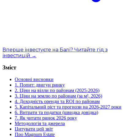
Вперше інвестуєте на Балі? Читайте гід з
інвестицій →
Зміст
Основні висновки
1. Попит: двигун ринку
2. Ціни на вілли по районам (2025-2026)
3. Ціни на землю по районам (за м², 2026)
4. Доходність оренди та ROI по районам
5. Капітальний ріст та прогнози на 2026-2027 роки
6. Витрати та податки (швидка довідка)
7. Як читати ринок 2026 року
Методологія та джерела
Цитувати цей звіт
Про Magnum Estate