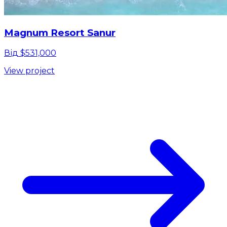
Magnum Resort Sanur
Від $531,000
View project