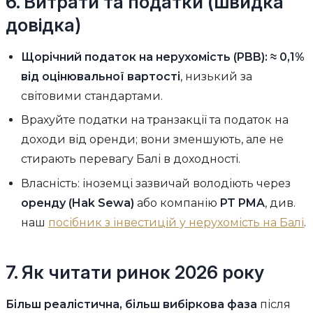
6. Витрати та податки (швидка
довідка)
Щорічний податок на нерухомість (PBB): ≈ 0,1%
від оцінювальної вартості
, низький за
світовими стандартами.
Врахуйте податки на транзакції та податок на
доходи від оренди; вони зменшують, але не
стирають перевагу Балі в доходності.
Власність: іноземці зазвичай володіють через
оренду (Hak Sewa)
або компанію
PT PMA
, див.
наш
посібник з інвестицій у нерухомість на Балі
.
7. Як читати ринок 2026 року
Більш реалістична, більш вибіркова фаза
після