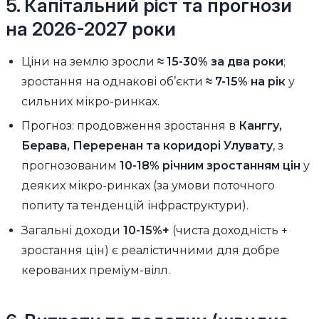
5. Капітальний ріст та прогнози
на 2026-2027 роки
Ціни на землю зросли
≈ 15-30% за два роки
;
зростання на однакові об’єкти
≈ 7-15% на рік
у
сильних мікро-ринках.
Прогноз: продовження зростання в
Канггу,
Берава, Переренан та коридорі Улувату
, з
прогнозованим
10-18% річним зростанням цін
у
деяких мікро-ринках (за умови поточного
попиту та тенденцій інфраструктури).
Загальні доходи
10-15%+
(чиста доходність +
зростання цін) є реалістичними для добре
керованих преміум-вілл.