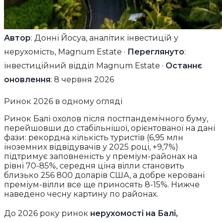
Автор
: Донні Йосуа, аналітик інвестицій у
нерухомість, Magnum Estate ·
Переглянуто
:
інвестиційний відділ Magnum Estate ·
Останнє
оновлення
: 8 червня 2026
Ринок 2026 в одному огляді
Ринок Балі охолов після постпандемічного буму,
перейшовши до стабільнішої, орієнтованої на дані
фази: рекордна кількість туристів (6,95 млн
іноземних відвідувачів у 2025 році, +9,7%)
підтримує заповненість у преміум-районах на
рівні 70-85%, середня ціна вілли становить
близько 256 800 доларів США, а добре керовані
преміум-вілли все ще приносять 8-15%. Нижче
наведено чесну картину по районах.
До 2026 року ринок
нерухомості на Балі,