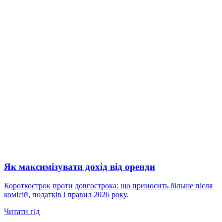
Як максимізувати дохід від оренди
Короткострок проти довгострока: що приносить більше після
комісій, податків і правил 2026 року.
Читати гід