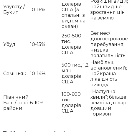
Розкішні види;
доларів
Улувату /
найшвидше
10-16%
США (3
Букит
зростання цін
спальні, з
на землю
видом на
океан)
Велнес/
250-500
довгострокове
тис.
Убуд
10-15%
перебування;
доларів
низька
США
волатильність
Найбільш
500 тис., 1,2
встановлений;
млн
Семіньяк
10-14%
найкраща
доларів
ліквідність
США
виходу
“Наступна
100-600
Північний
хвиля”; більше
тис.
Балі / нові
6-10%
землі за долар,
доларів
райони
довший
США
горизонт