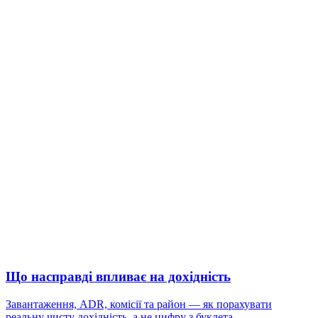
Що насправді впливає на дохідність
Завантаження, ADR, комісії та район — як порахувати
реальну чисту дохідність, а не цифру з буклета.