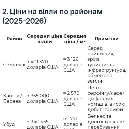
2. Ціни на вілли по районам
(2025-2026)
Середня ціна
Середня
Район
Примітки
вілли
ціна / м²
Серед
найвищих;
≈ 3 126
зріла
≈ 401 570
Семіньяк
доларів
туристична
доларів США
США
інфраструктура,
обмежена
земля
Центр
≈ 2 579
серфінгу/кафе/
Канггу /
≈ 355 000
доларів
цифрових
Берава
доларів США
США
номадів; високі
добові тарифи
Велнес та
≈ 1 771
≈ 340 455
довгострокове
Убуд
доларів
доларів США
перебування;