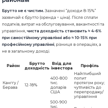
Брутто не є чистим.
Зазначені “доходи 8-15%”
зазвичай є
брутто
(оренда ÷ ціна). Після сплати
податків, витрат на обслуговування, вакантності та
управління,
чиста доходність становить ≈ 4-6%
при самостійному управлінні або ≈ 10-15% при
професійному управлінні
, різниця в операціях, а
не в загальному доході.
Брутто
Вхід для
Район
Профіль
доходність
інвестора
Найглибший
400-800
попит
Канггу /
тис.
протягом року;
12-18%
Берава
доларів
чутливість до
США
перепродажу/
управління
500-900
тис.