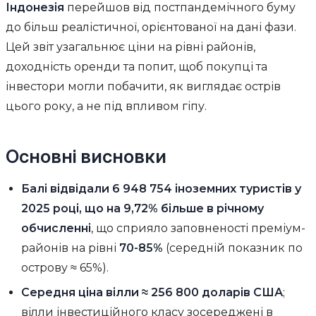
Індонезія
перейшов від постпандемічного буму
до більш реалістичної, орієнтованої на дані фази.
Цей звіт узагальнює ціни на рівні районів,
доходність оренди та попит, щоб покупці та
інвестори могли побачити, як виглядає острів
цього року, а не під впливом гіпу.
Основні висновки
Балі відвідали 6 948 754 іноземних туристів у
2025 році, що на 9,72% більше в річному
обчисленні
, що сприяло заповненості преміум-
районів на рівні
70-85%
(середній показник по
острову ≈ 65%).
Середня ціна вілли ≈ 256 800 доларів США
;
вілли інвестиційного класу зосереджені в