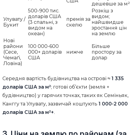
США
дешевше за м²
500-900 тис.
Розкіш з
доларів США
видом;
Улувату /
премія за
(3 спальні, з
найшвидше
Букит
скелю
видом на
зростання цін
океан)
на землю
Нові
райони
100 000-600
Більше
(Сесе,
000+ доларів
нижче
простору за
Чемаґі,
США
долар
Ловіна)
Середня вартість будівництва на острові ≈
1 335
доларів США за м²
; готові об’єкти (земля +
будівництво) у гарячих точках, таких як Семіньяк,
Канггу та Улувату, зазвичай коштують
1 000-2 000
доларів США за м²+
.
3. Ціни на землю по районам (за