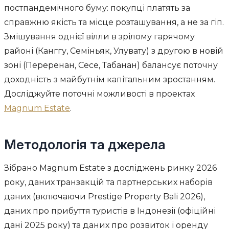
постпандемічного буму: покупці платять за
справжню якість та місце розташування, а не за гіп.
Змішування однієї вілли в зрілому гарячому
районі (Канггу, Семіньяк, Улувату) з другою в новій
зоні (Переренан, Сесе, Табанан) балансує поточну
доходність з майбутнім капітальним зростанням.
Досліджуйте поточні можливості в проектах
Magnum Estate
.
Методологія та джерела
Зібрано Magnum Estate з досліджень ринку 2026
року, даних транзакцій та партнерських наборів
даних (включаючи Prestige Property Bali 2026),
даних про прибуття туристів в Індонезії (офіційні
дані 2025 року) та даних про розвиток і оренду