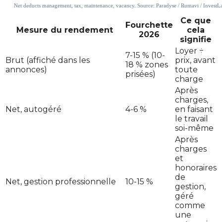
Ce que
Fourchette
Mesure du rendement
cela
2026
signifie
Loyer ÷
7-15 % (10-
Brut (affiché dans les
prix, avant
18 % zones
annonces)
toute
prisées)
charge
Après
charges,
Net, autogéré
4-6 %
en faisant
le travail
soi-même
Après
charges
et
honoraires
de
Net, gestion professionnelle
10-15 %
gestion,
géré
comme
une