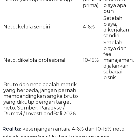
prima)
biaya apa
pun
Setelah
biaya,
Neto, kelola sendiri
4-6%
dikerjakan
sendiri
Setelah
biaya dan
fee
Neto, dikelola profesional
10-15%
manajemen,
dijalankan
sebagai
bisnis
Bruto dan neto adalah metrik
yang berbeda, jangan pernah
membandingkan angka bruto
yang dikutip dengan target
neto. Sumber: Paradyse /
Rumavi / InvestLandBali 2026.
Realita:
kesenjangan antara 4-6% dan 10-15% neto