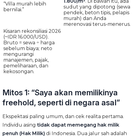
1.800/m²
. Di bawah itu, ada
“Villa murah lebih
sudut yang dipotong (sewa
bernilai.”
pendek, beton tipis, pelapis
murah) dan Anda
merenovasi terus-menerus.
Kisaran rekonsiliasi 2026
(~IDR 16.000/USD).
Bruto = sewa ÷ harga
sebelum biaya; neto
mengurangi
manajemen, pajak,
pemeliharaan, dan
kekosongan.
Mitos 1: “Saya akan memilikinya
freehold, seperti di negara asal”
Ekspektasi paling umum, dan cek realita pertama.
Individu asing
tidak dapat memegang hak milik
penuh (Hak Milik)
di Indonesia. Dua jalur sah adalah