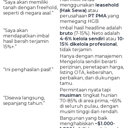
“Saya akan memiliki
menggunakan
leasehold
tanah dengan freehold,
(Hak Sewa)
atau
seperti di negara asal.”
perusahaan
PT PMA
yang
memegang HGB.
Imbal hasil headline adalah
“Saya akan
bruto
(7-15%). Neto adalah
mendapatkan imbal
4-6% kelola sendiri
atau
10-
hasil bersih terjamin
15% dikelola profesional
,
15%+.”
tidak terjamin.
Hanya dengan manajemen.
Mengelola sendiri berarti
perizinan, penetapan harga,
“Ini penghasilan pasif.”
listing OTA, kebersihan,
perbaikan, dan dukungan
tamu.
Permintaan nyata tapi
musiman
: tingkat hunian
“Disewa langsung,
70-85% di area prima, ~65%
sepanjang tahun.”
di seluruh pulau, dengan
musim tinggi dan rendah.
Bangunan yang baik
menghabiskan
~$1.000-