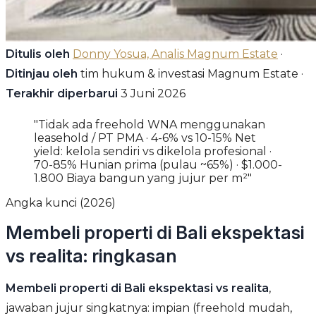
Ditulis oleh
Donny Yosua, Analis Magnum Estate
·
Ditinjau oleh
tim hukum & investasi Magnum Estate ·
Terakhir diperbarui
3 Juni 2026
"Tidak ada freehold WNA menggunakan
leasehold / PT PMA · 4-6% vs 10-15% Net
yield: kelola sendiri vs dikelola profesional ·
70-85% Hunian prima (pulau ~65%) · $1.000-
1.800 Biaya bangun yang jujur per m²"
Angka kunci (2026)
Membeli properti di Bali ekspektasi
vs realita: ringkasan
Membeli properti di Bali ekspektasi vs realita
,
jawaban jujur singkatnya: impian (freehold mudah,