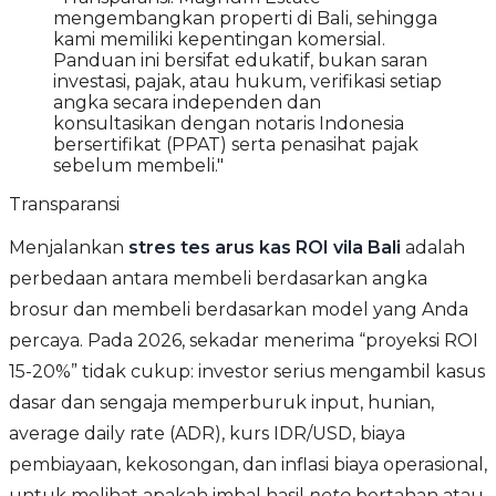
mengembangkan properti di Bali, sehingga
kami memiliki kepentingan komersial.
Panduan ini bersifat edukatif, bukan saran
investasi, pajak, atau hukum, verifikasi setiap
angka secara independen dan
konsultasikan dengan notaris Indonesia
bersertifikat (PPAT) serta penasihat pajak
sebelum membeli."
Transparansi
Menjalankan
stres tes arus kas ROI vila Bali
adalah
perbedaan antara membeli berdasarkan angka
brosur dan membeli berdasarkan model yang Anda
percaya. Pada 2026, sekadar menerima “proyeksi ROI
15-20%” tidak cukup: investor serius mengambil kasus
dasar dan sengaja memperburuk input, hunian,
average daily rate (ADR), kurs IDR/USD, biaya
pembiayaan, kekosongan, dan inflasi biaya operasional,
untuk melihat apakah imbal hasil
neto
bertahan atau