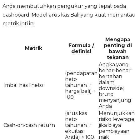
Anda membutuhkan pengukur yang tepat pada
dashboard. Model arus kas Bali yang kuat memantau
metrik inti ini:
Mengapa
Formula /
penting di
Metrik
definisi
bawah
tekanan
Angka yang
benar-benar
(pendapatan
bertahan
neto
dalam
Imbal hasil neto
tahunan ÷
downside;
harga beli) ×
bruto
100
menyanjung
Anda
(arus kas
Menunjukkan
neto
risiko leverage
Cash-on-cash return
tahunan ÷
jika biaya
ekuitas
pembiayaan
Anda) × 100
naik