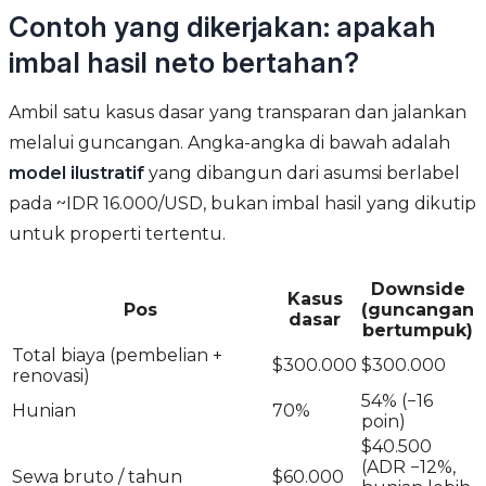
Contoh yang dikerjakan: apakah
imbal hasil neto bertahan?
Ambil satu kasus dasar yang transparan dan jalankan
melalui guncangan. Angka-angka di bawah adalah
model ilustratif
yang dibangun dari asumsi berlabel
pada ~IDR 16.000/USD, bukan imbal hasil yang dikutip
untuk properti tertentu.
Downside
Kasus
Pos
(guncangan
dasar
bertumpuk)
Total biaya (pembelian +
$300.000
$300.000
renovasi)
54% (−16
Hunian
70%
poin)
$40.500
(ADR −12%,
Sewa bruto / tahun
$60.000