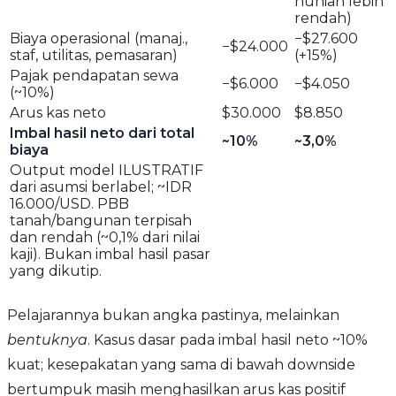
hunian lebih
rendah)
Biaya operasional (manaj.,
−$27.600
−$24.000
staf, utilitas, pemasaran)
(+15%)
Pajak pendapatan sewa
−$6.000
−$4.050
(~10%)
Arus kas neto
$30.000
$8.850
Imbal hasil neto dari total
~10%
~3,0%
biaya
Output model ILUSTRATIF
dari asumsi berlabel; ~IDR
16.000/USD. PBB
tanah/bangunan terpisah
dan rendah (~0,1% dari nilai
kaji). Bukan imbal hasil pasar
yang dikutip.
Pelajarannya bukan angka pastinya, melainkan
bentuknya
. Kasus dasar pada imbal hasil neto ~10%
kuat; kesepakatan yang sama di bawah downside
bertumpuk masih menghasilkan arus kas positif