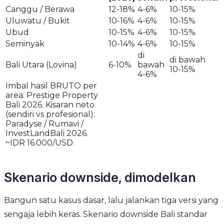
Canggu / Berawa
12-18%
4-6%
10-15%
Uluwatu / Bukit
10-16%
4-6%
10-15%
Ubud
10-15%
4-6%
10-15%
Seminyak
10-14%
4-6%
10-15%
di
di bawah
Bali Utara (Lovina)
6-10%
bawah
10-15%
4-6%
Imbal hasil BRUTO per
area: Prestige Property
Bali 2026. Kisaran neto
(sendiri vs profesional):
Paradyse / Rumavi /
InvestLandBali 2026.
~IDR 16.000/USD.
Skenario downside, dimodelkan
Bangun satu kasus dasar, lalu jalankan tiga versi yang
sengaja lebih keras. Skenario downside Bali standar