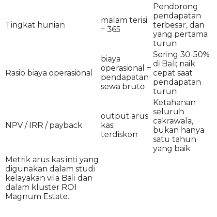
Pendorong
pendapatan
malam terisi
Tingkat hunian
terbesar, dan
÷ 365
yang pertama
turun
Sering 30-50%
biaya
di Bali; naik
operasional ÷
Rasio biaya operasional
cepat saat
pendapatan
pendapatan
sewa bruto
turun
Ketahanan
seluruh
output arus
cakrawala,
NPV / IRR / payback
kas
bukan hanya
terdiskon
satu tahun
yang baik
Metrik arus kas inti yang
digunakan dalam studi
kelayakan vila Bali dan
dalam kluster ROI
Magnum Estate.