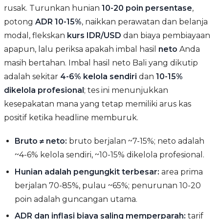
rusak. Turunkan hunian
10-20 poin persentase
,
potong
ADR 10-15%
, naikkan perawatan dan belanja
modal, flekskan
kurs IDR/USD
dan biaya pembiayaan
apapun, lalu periksa apakah imbal hasil
neto
Anda
masih bertahan. Imbal hasil neto Bali yang dikutip
adalah sekitar
4-6% kelola sendiri
dan
10-15%
dikelola profesional
; tes ini menunjukkan
kesepakatan mana yang tetap memiliki arus kas
positif ketika headline memburuk.
Bruto ≠ neto:
bruto berjalan ~7-15%; neto adalah
~4-6% kelola sendiri, ~10-15% dikelola profesional.
Hunian adalah pengungkit terbesar:
area prima
berjalan 70-85%, pulau ~65%; penurunan 10-20
poin adalah guncangan utama.
ADR dan inflasi biaya saling memperparah:
tarif