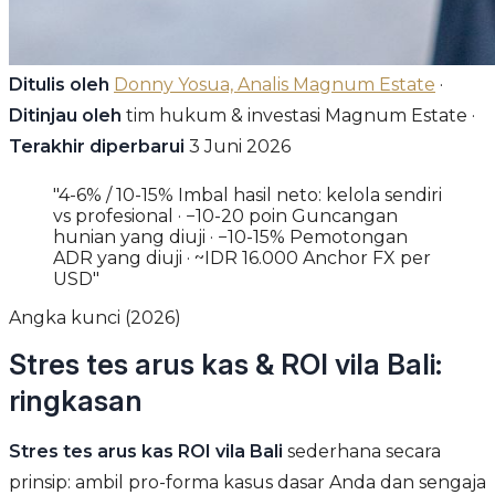
Ditulis oleh
Donny Yosua, Analis Magnum Estate
·
Ditinjau oleh
tim hukum & investasi Magnum Estate ·
Terakhir diperbarui
3 Juni 2026
"4-6% / 10-15% Imbal hasil neto: kelola sendiri
vs profesional · −10-20 poin Guncangan
hunian yang diuji · −10-15% Pemotongan
ADR yang diuji · ~IDR 16.000 Anchor FX per
USD"
Angka kunci (2026)
Stres tes arus kas & ROI vila Bali:
ringkasan
Stres tes arus kas ROI vila Bali
sederhana secara
prinsip: ambil pro-forma kasus dasar Anda dan sengaja