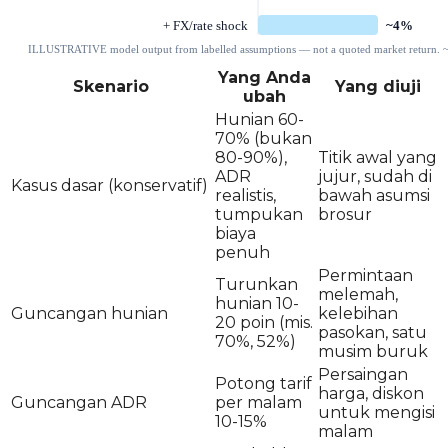
Yang Anda
Skenario
Yang diuji
ubah
Hunian 60-
70% (bukan
80-90%),
Titik awal yang
ADR
jujur, sudah di
Kasus dasar (konservatif)
realistis,
bawah asumsi
tumpukan
brosur
biaya
penuh
Permintaan
Turunkan
melemah,
hunian 10-
Guncangan hunian
kelebihan
20 poin (mis.
pasokan, satu
70%, 52%)
musim buruk
Persaingan
Potong tarif
harga, diskon
Guncangan ADR
per malam
untuk mengisi
10-15%
malam