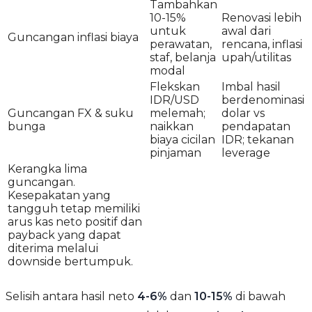
Tambahkan
10-15%
Renovasi lebih
untuk
awal dari
Guncangan inflasi biaya
perawatan,
rencana, inflasi
staf, belanja
upah/utilitas
modal
Flekskan
Imbal hasil
IDR/USD
berdenominasi
Guncangan FX & suku
melemah;
dolar vs
bunga
naikkan
pendapatan
biaya cicilan
IDR; tekanan
pinjaman
leverage
Kerangka lima
guncangan.
Kesepakatan yang
tangguh tetap memiliki
arus kas neto positif dan
payback yang dapat
diterima melalui
downside bertumpuk.
Selisih antara hasil neto
4-6%
dan
10-15%
di bawah