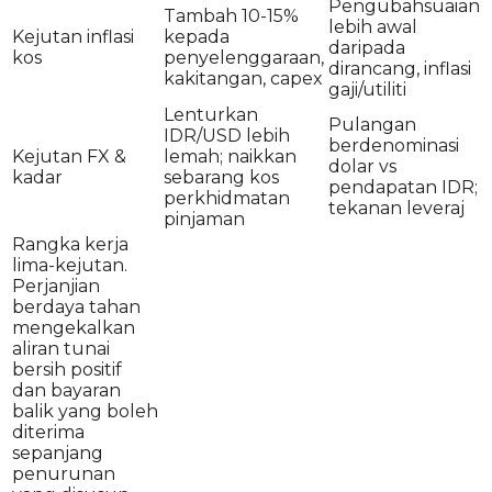
Pengubahsuaian
Tambah 10-15%
lebih awal
Kejutan inflasi
kepada
daripada
kos
penyelenggaraan,
dirancang, inflasi
kakitangan, capex
gaji/utiliti
Lenturkan
Pulangan
IDR/USD lebih
berdenominasi
Kejutan FX &
lemah; naikkan
dolar vs
kadar
sebarang kos
pendapatan IDR;
perkhidmatan
tekanan leveraj
pinjaman
Rangka kerja
lima-kejutan.
Perjanjian
berdaya tahan
mengekalkan
aliran tunai
bersih positif
dan bayaran
balik yang boleh
diterima
sepanjang
penurunan