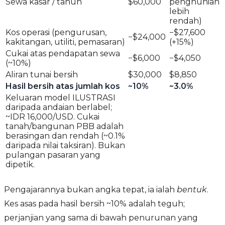
Sewa kasar / tahun
$60,000
penghunian
lebih
rendah)
Kos operasi (pengurusan,
−$27,600
−$24,000
kakitangan, utiliti, pemasaran)
(+15%)
Cukai atas pendapatan sewa
−$6,000
−$4,050
(~10%)
Aliran tunai bersih
$30,000
$8,850
Hasil bersih atas jumlah kos
~10%
~3.0%
Keluaran model ILUSTRASI
daripada andaian berlabel;
~IDR 16,000/USD. Cukai
tanah/bangunan PBB adalah
berasingan dan rendah (~0.1%
daripada nilai taksiran). Bukan
pulangan pasaran yang
dipetik.
Pengajarannya bukan angka tepat, ia ialah
bentuk
.
Kes asas pada hasil bersih ~10% adalah teguh;
perjanjian yang sama di bawah penurunan yang