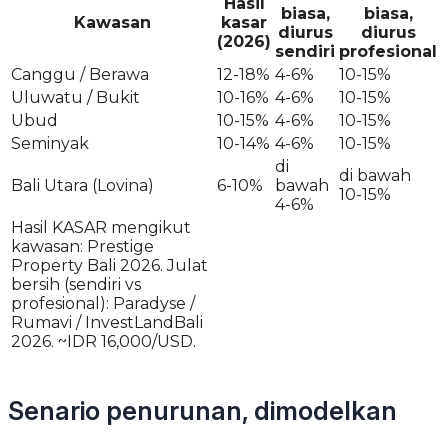
Hasil
biasa,
biasa,
Kawasan
kasar
diurus
diurus
(2026)
sendiri
profesional
Canggu / Berawa
12-18%
4-6%
10-15%
Uluwatu / Bukit
10-16%
4-6%
10-15%
Ubud
10-15%
4-6%
10-15%
Seminyak
10-14%
4-6%
10-15%
di
di bawah
Bali Utara (Lovina)
6-10%
bawah
10-15%
4-6%
Hasil KASAR mengikut
kawasan: Prestige
Property Bali 2026. Julat
bersih (sendiri vs
profesional): Paradyse /
Rumavi / InvestLandBali
2026. ~IDR 16,000/USD.
Senario penurunan, dimodelkan