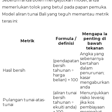
Sebelum anda boleh mengejutkan model, anda
memerlukan tolok yang betul pada papan pemuka.
Model aliran tunai Bali yang teguh memantau metrik
teras ini:
Mengapa ia
Formula /
penting di
Metrik
definisi
bawah
tekanan
Angka yang
sebenarnya
(pendapatan
bertahan
bersih
dalam
Hasil bersih
tahunan ÷
penurunan;
harga
kasar
belian) × 100
mengaburkan
anda
(aliran tunai
Menunjukkan
bersih
risiko leveraj
Pulangan tunai-atas-
tahunan ÷
jika kos
tunai
ekuiti anda)
pembiayaan
× 100
meningkat