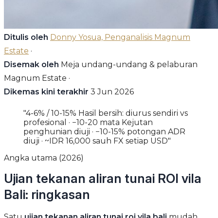
Ditulis oleh
Donny Yosua, Penganalisis Magnum
Estate
·
Disemak oleh
Meja undang-undang & pelaburan
Magnum Estate ·
Dikemas kini terakhir
3 Jun 2026
"4-6% / 10-15% Hasil bersih: diurus sendiri vs
profesional · −10-20 mata Kejutan
penghunian diuji · −10-15% potongan ADR
diuji · ~IDR 16,000 sauh FX setiap USD"
Angka utama (2026)
Ujian tekanan aliran tunai ROI vila
Bali: ringkasan
Satu
ujian tekanan aliran tunai roi vila bali
mudah