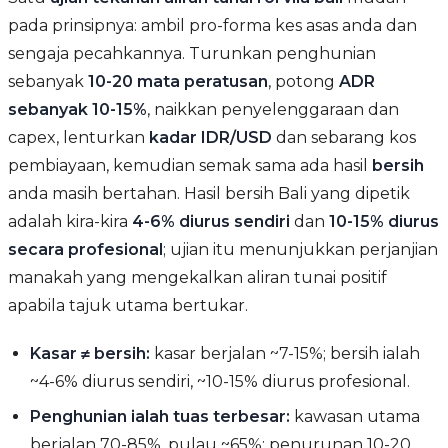
pada prinsipnya: ambil pro-forma kes asas anda dan
sengaja pecahkannya. Turunkan penghunian
sebanyak
10-20 mata peratusan
, potong
ADR
sebanyak 10-15%
, naikkan penyelenggaraan dan
capex, lenturkan
kadar IDR/USD
dan sebarang kos
pembiayaan, kemudian semak sama ada hasil
bersih
anda masih bertahan. Hasil bersih Bali yang dipetik
adalah kira-kira
4-6% diurus sendiri
dan
10-15% diurus
secara profesional
; ujian itu menunjukkan perjanjian
manakah yang mengekalkan aliran tunai positif
apabila tajuk utama bertukar.
Kasar ≠ bersih:
kasar berjalan ~7-15%; bersih ialah
~4-6% diurus sendiri, ~10-15% diurus profesional.
Penghunian ialah tuas terbesar:
kawasan utama
berjalan 70-85%, pulau ~65%; penurunan 10-20