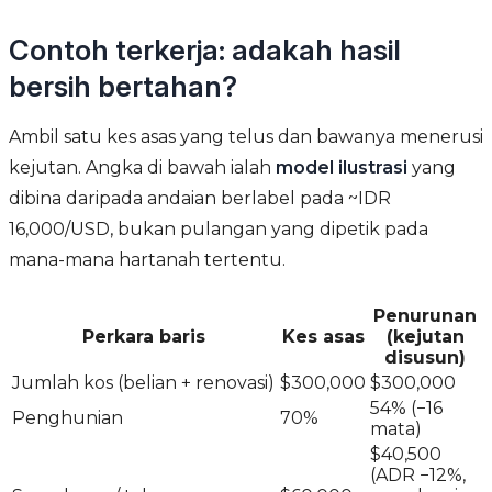
Contoh terkerja: adakah hasil
bersih bertahan?
Ambil satu kes asas yang telus dan bawanya menerusi
kejutan. Angka di bawah ialah
model ilustrasi
yang
dibina daripada andaian berlabel pada ~IDR
16,000/USD, bukan pulangan yang dipetik pada
mana-mana hartanah tertentu.
Penurunan
Perkara baris
Kes asas
(kejutan
disusun)
Jumlah kos (belian + renovasi)
$300,000
$300,000
54% (−16
Penghunian
70%
mata)
$40,500
(ADR −12%,