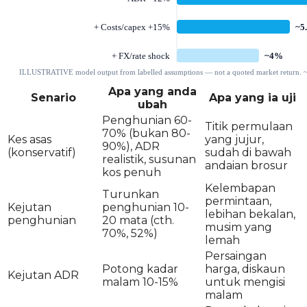
Apa yang anda
Senario
Apa yang ia uji
ubah
Penghunian 60-
Titik permulaan
70% (bukan 80-
Kes asas
yang jujur,
90%), ADR
(konservatif)
sudah di bawah
realistik, susunan
andaian brosur
kos penuh
Kelembapan
Turunkan
permintaan,
Kejutan
penghunian 10-
lebihan bekalan,
penghunian
20 mata (cth.
musim yang
70%, 52%)
lemah
Persaingan
Potong kadar
harga, diskaun
Kejutan ADR
malam 10-15%
untuk mengisi
malam