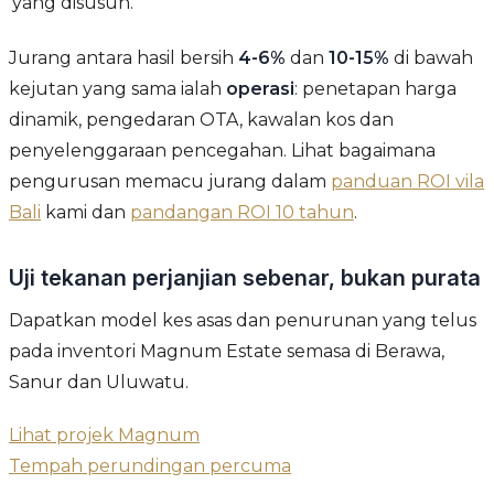
yang disusun.
Jurang antara hasil bersih
4-6%
dan
10-15%
di bawah
kejutan yang sama ialah
operasi
: penetapan harga
dinamik, pengedaran OTA, kawalan kos dan
penyelenggaraan pencegahan. Lihat bagaimana
pengurusan memacu jurang dalam
panduan ROI vila
Bali
kami dan
pandangan ROI 10 tahun
.
Uji tekanan perjanjian sebenar, bukan purata
Dapatkan model kes asas dan penurunan yang telus
pada inventori Magnum Estate semasa di Berawa,
Sanur dan Uluwatu.
Lihat projek Magnum
Tempah perundingan percuma