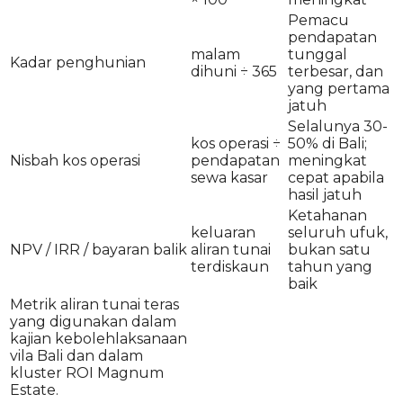
Pemacu
pendapatan
malam
tunggal
Kadar penghunian
dihuni ÷ 365
terbesar, dan
yang pertama
jatuh
Selalunya 30-
kos operasi ÷
50% di Bali;
Nisbah kos operasi
pendapatan
meningkat
sewa kasar
cepat apabila
hasil jatuh
Ketahanan
keluaran
seluruh ufuk,
NPV / IRR / bayaran balik
aliran tunai
bukan satu
terdiskaun
tahun yang
baik
Metrik aliran tunai teras
yang digunakan dalam
kajian kebolehlaksanaan
vila Bali dan dalam
kluster ROI Magnum
Estate.