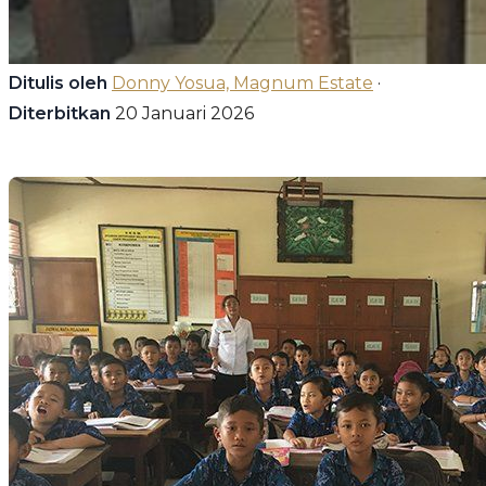
Ditulis oleh
Donny Yosua, Magnum Estate
·
Diterbitkan
20 Januari 2026