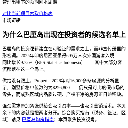
管理出租下的预期回本周期
对比当前项目
索取价格表
市场逻辑
为什么巴厘岛出现在投资者的候选名单上
巴厘岛的投资逻辑建立在可验证的需求之上，而非宣传册里的
形容词。2025年印度尼西亚录得695万人次外国游客入境——
同比增长9.72%（BPS-Statistics Indonesia）——其中大部分客
流都落在这一个岛上。
供给没有跟上。Propertia 2026年对16,000多条房源的分析显
示，别墅价格中位数约为$256,800——仍只是可比度假市场的
零头，而成熟区域内品质过硬、产权干净的房源正日益稀缺。
强劲需求叠加紧张供给会吸引资本——也吸引营销话术。本页
余下的内容就是把两者分开。综合购买指南（税务、签证、区
域）请见
巴厘岛购房指南
；本页聚焦投资视角。