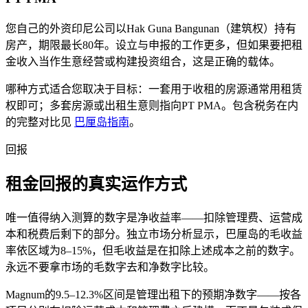
您自己的外资印尼公司以Hak Guna Bangunan（建筑权）持有
房产，期限最长80年。设立与申报的工作更多，但如果要把租
金收入当作生意经营或构建投资组合，这是正确的载体。
哪种方式适合您取决于目标：一套用于收租的房源通常用租赁
权即可；多套房源或出租生意则指向PT PMA。包含税务在内
的完整对比见
巴厘岛指南
。
回报
租金回报的真实运作方式
唯一值得纳入测算的数字是净收益率——扣除管理费、运营成
本和税费后剩下的部分。独立市场分析显示，巴厘岛的毛收益
率依区域为8–15%，但毛收益是在扣除上述成本之前的数字。
永远不要拿市场的毛数字去和净数字比较。
Magnum的9.5–12.3%区间是管理出租下的预期净数字——按各