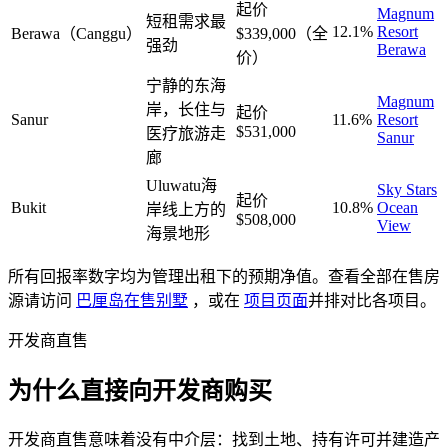
起价
Magnum
短租需求最
12.1%
Resort
Berawa（Canggu）
$339,000
（全
强劲
Berawa
价）
宁静的东海
Magnum
岸，长住与
起价
Sanur
11.6%
Resort
$531,000
医疗旅游走
Sanur
廊
Uluwatu海
Sky Stars
起价
Bukit
10.8%
Ocean
岸线上方的
$508,000
View
海景地形
所有回报率数字均为管理出租下的预期净值。查看全部在售房
源请访问
巴厘岛在售别墅
，或在
项目页面
并排对比各项目。
开发商直售
为什么直接向开发商购买
开发商直售意味着没有中介层：找到土地、持有许可并建造产