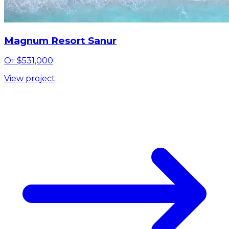
Magnum Resort Sanur
От $531,000
View project