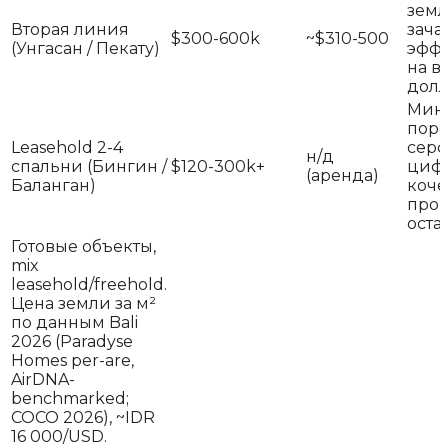
земл
Вторая линия
зача
$300-600k
~$310-500
(Унгасан / Пекату)
эфф
на 
дол
Мин
поро
Leasehold 2-4
серф
н/д
спальни (Бингин /
$120-300k+
циф
(аренда)
Баланган)
коче
пров
оста
Готовые объекты,
mix
leasehold/freehold.
Цена земли за м²
по данным Bali
2026 (Paradyse
Homes per-are,
AirDNA-
benchmarked;
COCO 2026), ~IDR
16 000/USD.