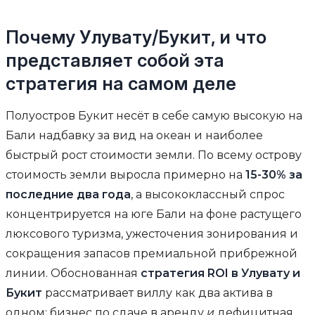
Почему Улувату/Букит, и что
представляет собой эта
стратегия на самом деле
Полуостров Букит несёт в себе самую высокую на
Бали надбавку за вид на океан и наиболее
быстрый рост стоимости земли. По всему острову
стоимость земли выросла примерно на
15-30% за
последние два года
, а высококлассный спрос
концентрируется на юге Бали на фоне растущего
люксового туризма, ужесточения зонирования и
сокращения запасов премиальной прибрежной
линии. Обоснованная
стратегия ROI в Улувату и
Букит
рассматривает виллу как два актива в
одном: бизнес по сдаче в аренду
и
дефицитная