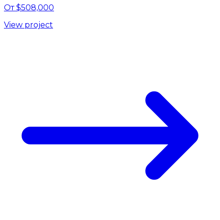
От $508,000
View project