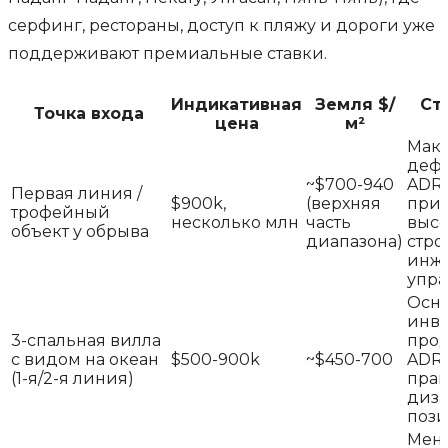
серфинг, рестораны, доступ к пляжу и дороги уже
поддерживают премиальные ставки.
Индикативная
Земля $/
Ст
Точка входа
цена
м²
Мак
деф
~$700-940
ADR 
Первая линия /
$900k,
(верхняя
при 
трофейный
несколько млн
часть
высо
объект у обрыва
диапазона)
стро
инж
упр
Осн
инве
3-спальная вилла
прод
с видом на океан
$500-900k
~$450-700
ADR
(1-я/2-я линия)
пра
диза
поз
Мень