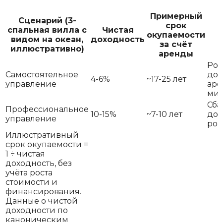
Примерный
Сценарий (3-
срок
спальная вилла с
Чистая
окупаемости
видом на океан,
доходность
за счёт
иллюстративно)
аренды
Рос
Самостоятельное
дом
4-6%
~17-25 лет
управление
ар
ми
Сб
Профессиональное
10-15%
~7-10 лет
дох
управление
рос
Иллюстративный
срок окупаемости =
1 ÷ чистая
доходность, без
учёта роста
стоимости и
финансирования.
Данные о чистой
доходности по
каноническим