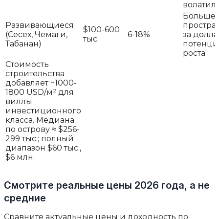
волатил
Больше
Развивающиеся
простра
$100-600
(Сесех, Чемаги,
6-18%
за долла
тыс.
Табанан)
потенци
роста
Стоимость
строительства
добавляет ~1000-
1800 USD/м² для
виллы
инвестиционного
класса. Медиана
по острову ≈ $256-
299 тыс.; полный
диапазон $60 тыс.,
$6 млн.
Смотрите реальные цены 2026 года, а не
средние
Сравните актуальные цены и доходность по