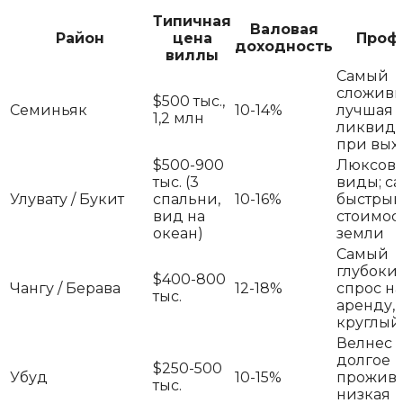
Типичная
Валовая
Район
цена
Проф
доходность
виллы
Самый
сложивш
$500 тыс.,
Семиньяк
10-14%
лучшая
1,2 млн
ликвидн
при вых
$500-900
Люксов
тыс. (3
виды; с
Улувату / Букит
спальни,
10-16%
быстрый
вид на
стоимос
океан)
земли
Самый
глубоки
$400-800
Чангу / Берава
12-18%
спрос на
тыс.
аренду,
круглый
Велнес 
долгое
$250-500
Убуд
10-15%
прожива
тыс.
низкая