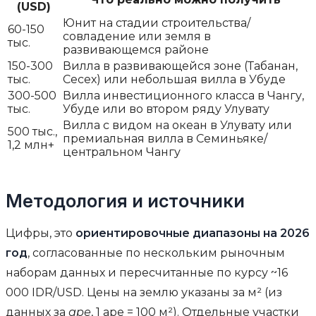
(USD)
Юнит на стадии строительства/
60-150
совладение или земля в
тыс.
развивающемся районе
150-300
Вилла в развивающейся зоне (Табанан,
тыс.
Сесех) или небольшая вилла в Убуде
300-500
Вилла инвестиционного класса в Чангу,
тыс.
Убуде или во втором ряду Улувату
Вилла с видом на океан в Улувату или
500 тыс.,
премиальная вилла в Семиньяке/
1,2 млн+
центральном Чангу
Методология и источники
Цифры, это
ориентировочные диапазоны на 2026
год
, согласованные по нескольким рыночным
наборам данных и пересчитанные по курсу ~16
000 IDR/USD. Цены на землю указаны за м² (из
данных за
аре
, 1 аре = 100 м²). Отдельные участки