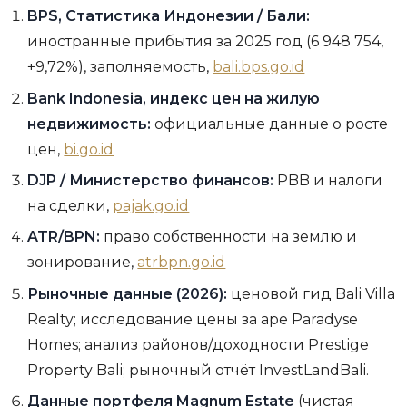
BPS, Статистика Индонезии / Бали:
иностранные прибытия за 2025 год (6 948 754,
+9,72%), заполняемость,
bali.bps.go.id
Bank Indonesia, индекс цен на жилую
недвижимость:
официальные данные о росте
цен,
bi.go.id
DJP / Министерство финансов:
PBB и налоги
на сделки,
pajak.go.id
ATR/BPN:
право собственности на землю и
зонирование,
atrbpn.go.id
Рыночные данные (2026):
ценовой гид Bali Villa
Realty; исследование цены за аре Paradyse
Homes; анализ районов/доходности Prestige
Property Bali; рыночный отчёт InvestLandBali.
Данные портфеля Magnum Estate
(чистая