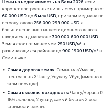
Цены на недвижимость на Бали 2026
, если
коротко: построенные виллы стоят примерно от
60 000 USD
до
6 млн USD
, при этом медиана по
острову, около
256 000-299 000 USD
, а
большинство вилл инвестиционного класса
находятся в диапазоне
300 000-600 000 USD
.
Земля стоит от менее чем
250 USD/м²
в
развивающихся районах до
900-1900 USD/м²
в
Семиньяке.
Самая дорогая земля:
Семиньяк/Умалас,
центральный Чангу, Улувату, Убуд (именно в
этом порядке).
Самая высокая доходность:
Чангу/Берава 12-
18%
валовая
; Улувату, самый быстрый рост
стоимости земли.