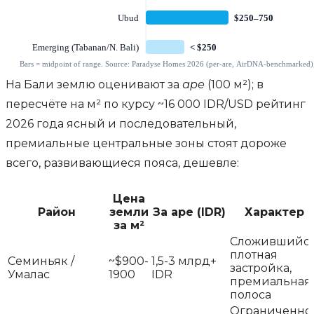
На Бали землю оценивают за
аре
(100 м²); в
пересчёте на м² по курсу ~16 000 IDR/USD рейтинг
2026 года ясный и последовательный,
премиальные центральные зоны стоят дороже
всего, развивающиеся пояса, дешевле:
Цена
Район
земли
За аре (IDR)
Характер
за м²
Сложившийся
плотная
Семиньяк /
~$900-
1,5-3 млрд+
застройка,
Умалас
1900
IDR
премиальная
полоса
Ограниченно