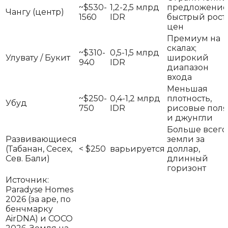
~$530-
1,2-2,5 млрд
предложение
Чангу (центр)
1560
IDR
быстрый рост
цен
Премиум на
скалах;
~$310-
0,5-1,5 млрд
Улувату / Букит
широкий
940
IDR
диапазон
входа
Меньшая
~$250-
0,4-1,2 млрд
плотность,
Убуд
750
IDR
рисовые поля
и джунгли
Больше всего
Развивающиеся
земли за
(Табанан, Сесех,
< $250
варьируется
доллар,
Сев. Бали)
длинный
горизонт
Источник:
Paradyse Homes
2026 (за аре, по
бенчмарку
AirDNA) и COCO