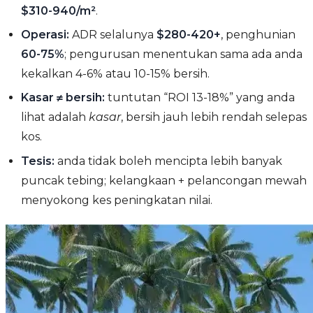
$310-940/m²
.
Operasi:
ADR selalunya
$280-420+
, penghunian
60-75%
; pengurusan menentukan sama ada anda
kekalkan 4-6% atau 10-15% bersih.
Kasar ≠ bersih:
tuntutan “ROI 13-18%” yang anda
lihat adalah
kasar
, bersih jauh lebih rendah selepas
kos.
Tesis:
anda tidak boleh mencipta lebih banyak
puncak tebing; kelangkaan + pelancongan mewah
menyokong kes peningkatan nilai.