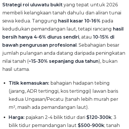
Strategi roi uluwatu bukit
yang tepat untuk 2026
membeli kelangkaan tanah dahulu dan aliran tunai
sewa kedua. Tanggung
hasil kasar 10-16%
pada
kedudukan pemandangan laut, tetapi rancang
hasil
bersih hanya 4-6% diurus sendiri
, atau
10-15% di
bawah pengurusan profesional
. Sebahagian besar
jumlah pulangan anda datang daripada peningkatan
nilai tanah (
~15-30% sepanjang dua tahun
), bukan
hasil utama.
Titik kemasukan:
bahagian hadapan tebing
(jarang, ADR tertinggi, kos tertinggi) lawan baris
kedua Ungasan/Pecatu (tanah lebih murah per
m², masih ada pemandangan laut).
Harga:
pajakan 2-4 bilik tidur dari
$120-300k
; 3
bilik tidur pemandangan laut
$500-900k
; tanah