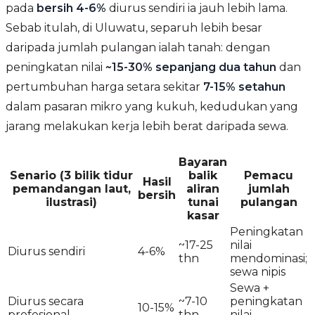
pada
bersih 4-6%
diurus sendiri ia jauh lebih lama.
Sebab itulah, di Uluwatu, separuh lebih besar
daripada jumlah pulangan ialah tanah: dengan
peningkatan nilai
~15-30% sepanjang dua tahun
dan
pertumbuhan harga setara sekitar
7-15% setahun
dalam pasaran mikro yang kukuh, kedudukan yang
jarang melakukan kerja lebih berat daripada sewa.
Bayaran
Senario (3 bilik tidur
balik
Pemacu
Hasil
pemandangan laut,
aliran
jumlah
bersih
ilustrasi)
tunai
pulangan
kasar
Peningkatan
~17-25
nilai
Diurus sendiri
4-6%
thn
mendominasi;
sewa nipis
Sewa +
Diurus secara
~7-10
peningkatan
10-15%
profesional
thn
nilai