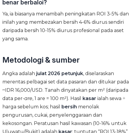
benar berbaloi?
Ya, ia biasanya menambah peningkatan ROI 3-5% dan
inilah yang membezakan bersih 4-6% diurus sendiri
daripada bersih 10-15% diurus profesional pada aset
yang sama.
Metodologi & sumber
Angka adalah
julat 2026 petunjuk
, diselaraskan
merentas pelbagai set data pasaran dan ditukar pada
~IDR 16,000/USD. Tanah dinyatakan per m² (daripada
data per-
are
, 1 are = 100 m²). Hasil
kasar
ialah sewa ÷
harga sebelum kos; hasil
bersih
menolak
pengurusan, cukai, penyelenggaraan dan
kekosongan. Peratusan hasil kawasan (10-16% untuk
Uluwatu/Bukit) adalah
kasar
; tuntutan “ROI 13-18%”