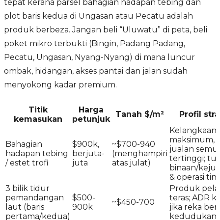
tepat kerana parsel bahagian hadapan tebing dan
plot baris kedua di Ungasan atau Pecatu adalah
produk berbeza. Jangan beli “Uluwatu” di peta, beli
poket mikro terbukti (Bingin, Padang Padang,
Pecatu, Ungasan, Nyang-Nyang) di mana luncur
ombak, hidangan, akses pantai dan jalan sudah
menyokong kadar premium.
Titik
Harga
Tanah $/m²
Profil str
kemasukan
petunjuk
Kelangkaan
maksimum, 
Bahagian
$900k,
~$700-940
jualan semu
hadapan tebing
berjuta-
(menghampiri
tertinggi; t
/ estet trofi
juta
atas julat)
binaan/keju
& operasi tin
3 bilik tidur
Produk pela
pemandangan
$500-
teras; ADR 
~$450-700
laut (baris
900k
jika reka be
pertama/kedua)
kedudukan 