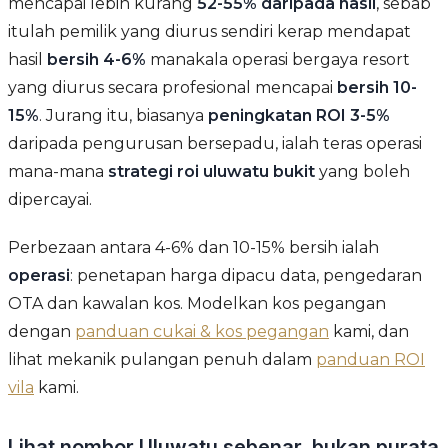
mencapai lebih kurang
52-55% daripada hasil
, sebab
itulah pemilik yang diurus sendiri kerap mendapat
hasil
bersih 4-6%
manakala operasi bergaya resort
yang diurus secara profesional mencapai
bersih 10-
15%
. Jurang itu, biasanya
peningkatan ROI 3-5%
daripada pengurusan bersepadu, ialah teras operasi
mana-mana
strategi roi uluwatu bukit
yang boleh
dipercayai.
Perbezaan antara 4-6% dan 10-15% bersih ialah
operasi
: penetapan harga dipacu data, pengedaran
OTA dan kawalan kos. Modelkan kos pegangan
dengan
panduan cukai & kos pegangan
kami, dan
lihat mekanik pulangan penuh dalam
panduan ROI
vila
kami.
Lihat nombor Uluwatu sebenar, bukan purata