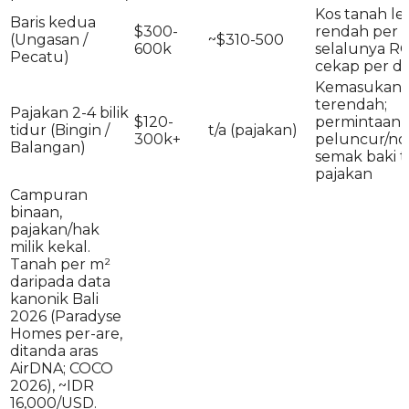
Kos tanah le
Baris kedua
$300-
rendah per 
(Ungasan /
~$310-500
600k
selalunya RO
Pecatu)
cekap per do
Kemasukan
terendah;
Pajakan 2-4 bilik
$120-
permintaan
tidur (Bingin /
t/a (pajakan)
300k+
peluncur/no
Balangan)
semak baki 
pajakan
Campuran
binaan,
pajakan/hak
milik kekal.
Tanah per m²
daripada data
kanonik Bali
2026 (Paradyse
Homes per-are,
ditanda aras
AirDNA; COCO
2026), ~IDR
16,000/USD.