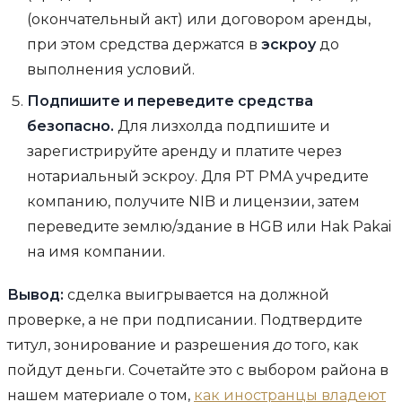
(окончательный акт) или договором аренды,
при этом средства держатся в
эскроу
до
выполнения условий.
Подпишите и переведите средства
безопасно.
Для лизхолда подпишите и
зарегистрируйте аренду и платите через
нотариальный эскроу. Для PT PMA учредите
компанию, получите NIB и лицензии, затем
переведите землю/здание в HGB или Hak Pakai
на имя компании.
Вывод:
сделка выигрывается на должной
проверке, а не при подписании. Подтвердите
титул, зонирование и разрешения
до
того, как
пойдут деньги. Сочетайте это с выбором района в
нашем материале о том,
как иностранцы владеют