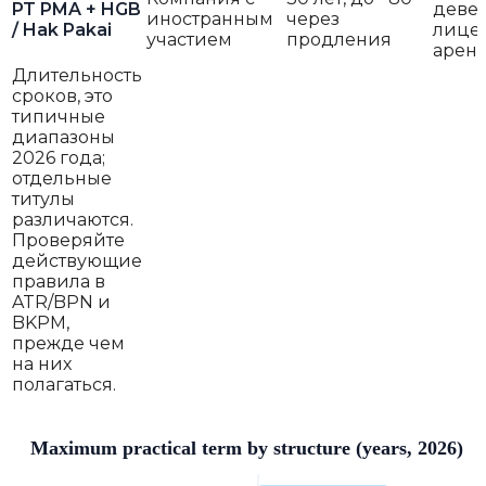
PT PMA + HGB
девел
иностранным
через
/ Hak Pakai
лице
участием
продления
арен
Длительность
сроков, это
типичные
диапазоны
2026 года;
отдельные
титулы
различаются.
Проверяйте
действующие
правила в
ATR/BPN и
BKPM,
прежде чем
на них
полагаться.