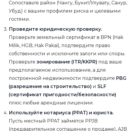
Сопоставьте район (Чангу, Букит/Улувату, Санур,
Убуд) с вашим профилем риска и целевыми
гостями.
Проведите юридическую проверку.
Проверьте земельный сертификат в BPN (Hak
Milik, HGB, Hak Pakai), подтвердите право
собственности и исключите залоги или споры.
Проверьте
зонирование (ITR/KKPR)
под ваше
предполагаемое использование, а для
построенной недвижимости подтвердите
PBG
(разрешение на строительство)
и
SLF
(сертификат пригодности/безопасности)
плюс любые арендные лицензии.
Используйте нотариуса (PPAT) и юриста.
Пусть местный PPAT займётся PPJB
(предварительное соглашение о продаже), AJB