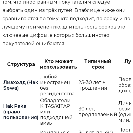
том, что иностранным покупателям следует
выбрать один из трёх путей. В таблице ниже они
сравниваются по тому, кто подходит, по сроку и по
лучшему применению, длительность сроков это
ключевые цифры, в которых большинство
покупателей ошибаются:
Кто может
Типичный
Лу
Структура
использовать
срок
Любой
Перва
Лизхолд (Hak
иностранец,
25-30 лет +
образ
Sewa)
без
продления
дохо
резидентства
Обладатели
Личн
Hak Pakai
KITAS/KITAP
30 лет,
рези
(право
или
продлеваемый
(один
пользования)
подходящей
мин. 
визы
Портф
Компания с
30 лет, до ~80