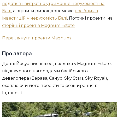
податків і витрат на утримання нерухомості на
Балі
, а оцінити ринок допоможе
посібник з
інвестицій у нерухомість Балі
. Поточні проекти, на
сторінці проектів Magnum Estate
.
Переглянути проекти Magnum
Про автора
Донні Йосуа висвітлює діяльність Magnum Estate,
відзначеного нагородами балійського
девелопера (Берава, Санур, Sky Stars, Sky Royal),
охоплюючи його проекти та розширення в
Індонезії.