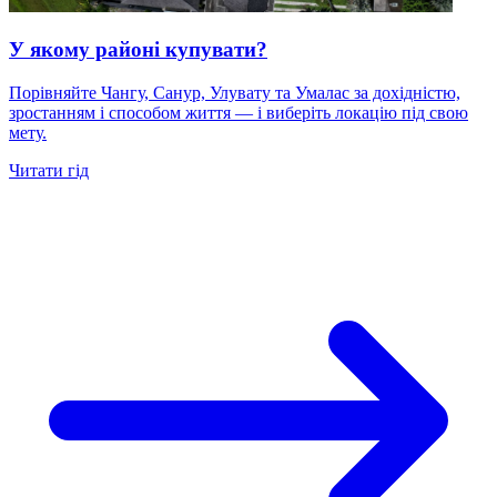
У якому районі купувати?
Порівняйте Чангу, Санур, Улувату та Умалас за дохідністю,
зростанням і способом життя — і виберіть локацію під свою
мету.
Читати гід