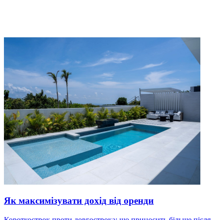
Як максимізувати дохід від оренди
Короткострок проти довгострока: що приносить більше після