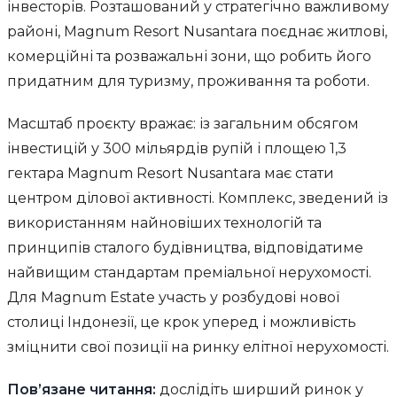
інвесторів. Розташований у стратегічно важливому
районі, Magnum Resort Nusantara поєднає житлові,
комерційні та розважальні зони, що робить його
придатним для туризму, проживання та роботи.
Масштаб проєкту вражає: із загальним обсягом
інвестицій у 300 мільярдів рупій і площею 1,3
гектара Magnum Resort Nusantara має стати
центром ділової активності. Комплекс, зведений із
використанням найновіших технологій та
принципів сталого будівництва, відповідатиме
найвищим стандартам преміальної нерухомості.
Для Magnum Estate участь у розбудові нової
столиці Індонезії, це крок уперед і можливість
зміцнити свої позиції на ринку елітної нерухомості.
Пов’язане читання:
дослідіть ширший ринок у