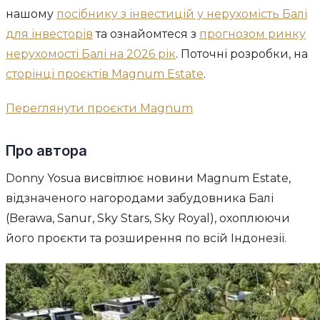
нашому
посібнику з інвестицій у нерухомість Балі
для інвесторів
та ознайомтеся з
прогнозом ринку
нерухомості Балі на 2026 рік
. Поточні розробки, на
сторінці проєктів Magnum Estate
.
Переглянути проєкти Magnum
Про автора
Donny Yosua висвітлює новини Magnum Estate,
відзначеного нагородами забудовника Балі
(Berawa, Sanur, Sky Stars, Sky Royal), охоплюючи
його проєкти та розширення по всій Індонезії.