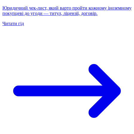
Юридичний чек-лист, який варто пройти кожному іноземному
покупцеві до угоди — титул, ліцензії, договір.
Читати гід