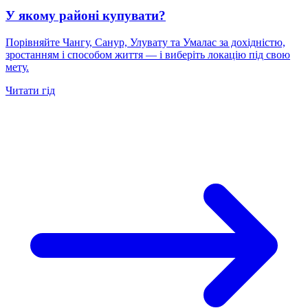
У якому районі купувати?
Порівняйте Чангу, Санур, Улувату та Умалас за дохідністю,
зростанням і способом життя — і виберіть локацію під свою
мету.
Читати гід