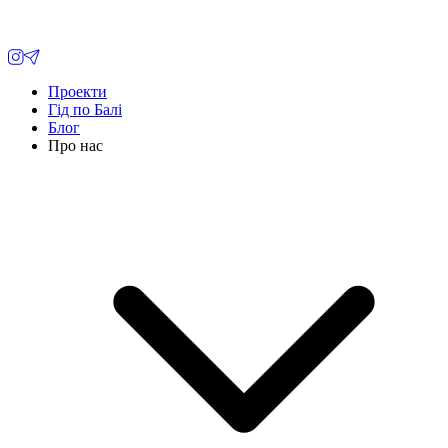
Проекти
Гід по Балі
Блог
Про нас