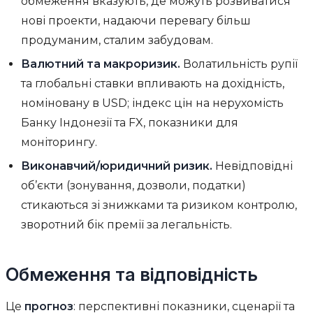
обмеження вказують, де можуть розвиватися
нові проекти, надаючи перевагу більш
продуманим, сталим забудовам.
Валютний та макроризик.
Волатильність рупії
та глобальні ставки впливають на дохідність,
номіновану в USD; індекс цін на нерухомість
Банку Індонезії та FX, показники для
моніторингу.
Виконавчий/юридичний ризик.
Невідповідні
об’єкти (зонування, дозволи, податки)
стикаються зі знижками та ризиком контролю,
зворотний бік премії за легальність.
Обмеження та відповідність
Це
прогноз
: перспективні показники, сценарії та