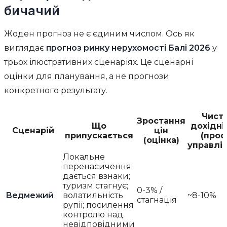
бичачий
Жоден прогноз не є єдиним числом. Ось як
виглядає
прогноз ринку нерухомості Балі 2026
у
трьох ілюстративних сценаріях. Це сценарні
оцінки для планування, а не прогнози
конкретного результату.
Чист
Зростання
Що
дохідні
Сценарій
цін
припускається
(проф
(оцінка)
управлі
Локальне
перенасичення
дається взнаки;
туризм стагнує;
0-3% /
Ведмежий
волатильність
~8-10%
стагнація
рупії; посилення
контролю над
невідповідними