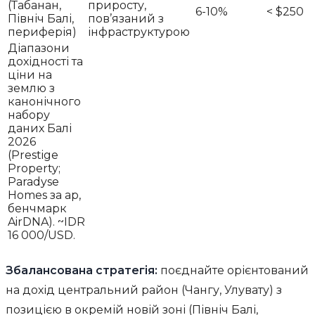
(Табанан,
приросту,
6-10%
< $250
Північ Балі,
пов’язаний з
периферія)
інфраструктурою
Діапазони
дохідності та
ціни на
землю з
канонічного
набору
даних Балі
2026
(Prestige
Property;
Paradyse
Homes за ар,
бенчмарк
AirDNA). ~IDR
16 000/USD.
Збалансована стратегія:
поєднайте орієнтований
на дохід центральний район (Чангу, Улувату) з
позицією в окремій новій зоні (Північ Балі,