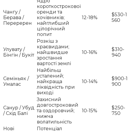
Ядро
короткострокової
Чангу /
оренди та
$530-1
Берава /
кочівників;
12-18%
560
Переререн
найглибший
цілорічний
попит
Розкіш з
краєвидами;
Улувату /
$310-
найшвидше
10-16%
Бінгін / Букіт
940
зростання
вартості землі
Найбільш
усталений;
Семіньяк /
$900-1
найкраща
10-14%
Умалас
900
ліквідність при
виході
Захисний
довгостроковий
Санур / Убуд
$250-
та оздоровчий;
10-15%
/ Схід Балі
750
нижча
волатильність
Нові
Потенціал