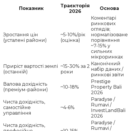
Траєкторія
Показник
Основа
2026
Коментарі
ринкових
оглядів;
Зростання цін
~5-10%/рік
нормалізоване
(усталені райони)
(оцінка)
порівняння
~7-15% у
сильних
мікроринках
Канонічний
Приріст вартості землі
~15-30% за 2
набір даних /
(останній)
роки
ринкові звіти
Prestige
Валова дохідність
~10-18%
Property Bali
(преміум-райони)
2026
Paradyse /
Чиста дохідність,
Rumavi /
самостійне
~4-6%
InvestLandBali
управління
2026
Paradyse /
Чиста дохідність,
Rumavi /
професійне
~10-15%