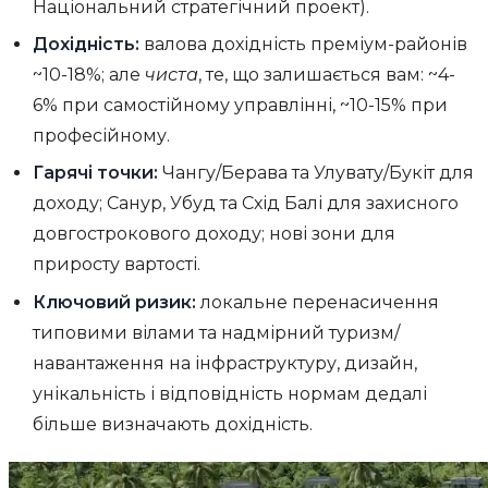
Національний стратегічний проект).
Дохідність:
валова дохідність преміум-районів
~10-18%; але
чиста
, те, що залишається вам: ~4-
6% при самостійному управлінні, ~10-15% при
професійному.
Гарячі точки:
Чангу/Берава та Улувату/Букіт для
доходу; Санур, Убуд та Схід Балі для захисного
довгострокового доходу; нові зони для
приросту вартості.
Ключовий ризик:
локальне перенасичення
типовими вілами та надмірний туризм/
навантаження на інфраструктуру, дизайн,
унікальність і відповідність нормам дедалі
більше визначають дохідність.