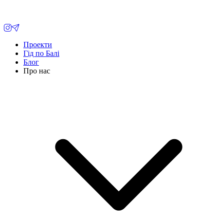
Проекти
Гід по Балі
Блог
Про нас