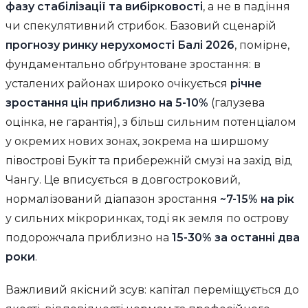
фазу стабілізації та вибірковості
, а не в падіння
чи спекулятивний стрибок. Базовий сценарій
прогнозу ринку нерухомості Балі 2026
, помірне,
фундаментально обґрунтоване зростання: в
усталених районах широко очікується
річне
зростання цін приблизно на 5-10%
(галузева
оцінка, не гарантія), з більш сильним потенціалом
у окремих нових зонах, зокрема на ширшому
півострові Букіт та прибережній смузі на захід від
Чангу. Це вписується в довгостроковий,
нормалізований діапазон зростання
~7-15% на рік
у сильних мікроринках, тоді як земля по острову
подорожчала приблизно на
15-30% за останні два
роки
.
Важливий якісний зсув: капітал переміщується до