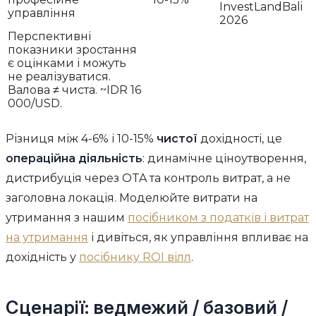
InvestLandBali
управління
2026
Перспективні
показники зростання
є оцінками і можуть
не реалізуватися.
Валова ≠ чиста. ~IDR 16
000/USD.
Різниця між 4-6% і 10-15%
чистої
дохідності, це
операційна діяльність
: динамічне ціноутворення,
дистрибуція через OTA та контроль витрат, а не
заголовна локація. Моделюйте витрати на
утримання з нашим
посібником з податків і витрат
на утримання
і дивіться, як управління впливає на
дохідність у
посібнику ROI вілл
.
Сценарії: ведмежий / базовий /