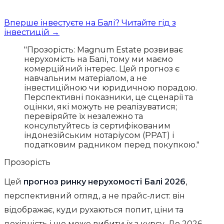
Вперше інвестуєте на Балі? Читайте гід з
інвестицій →
"Прозорість: Magnum Estate розвиває
нерухомість на Балі, тому ми маємо
комерційний інтерес. Цей прогноз є
навчальним матеріалом, а не
інвестиційною чи юридичною порадою.
Перспективні показники, це сценарії та
оцінки, які можуть не реалізуватися;
перевіряйте їх незалежно та
консультуйтесь із сертифікованим
індонезійським нотаріусом (PPAT) і
податковим радником перед покупкою."
Прозорість
Цей
прогноз ринку нерухомості Балі 2026
,
перспективний огляд, а не прайс-лист: він
відображає, куди рухаються попит, ціни та
дохідність і що може вибити їх з курсу. До 2026