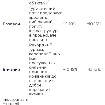
об’єктами
Туристичний
потік продовжує
зростати;
вибірковий
Базовий
~5-10%
~10-13%
попит;
інфраструктура
в процесі, але
повільно
Рекордний
туризм;
аеропорт Північ
Балі
просувається;
сильний
Бичачий
~10-15%
~13-15%
приплив
кочівників до
відповідних,
добре
керованих
активів
Ілюстративні
сценарії