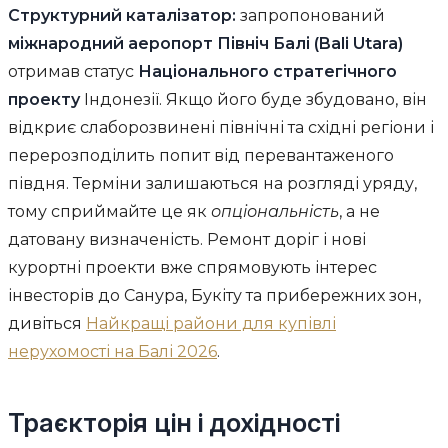
Структурний каталізатор:
запропонований
міжнародний аеропорт Північ Балі (Bali Utara)
отримав статус
Національного стратегічного
проекту
Індонезії. Якщо його буде збудовано, він
відкриє слаборозвинені північні та східні регіони і
перерозподілить попит від перевантаженого
півдня. Терміни залишаються на розгляді уряду,
тому сприймайте це як
опціональність
, а не
датовану визначеність. Ремонт доріг і нові
курортні проекти вже спрямовують інтерес
інвесторів до Санура, Букіту та прибережних зон,
дивіться
Найкращі райони для купівлі
нерухомості на Балі 2026
.
Траєкторія цін і дохідності