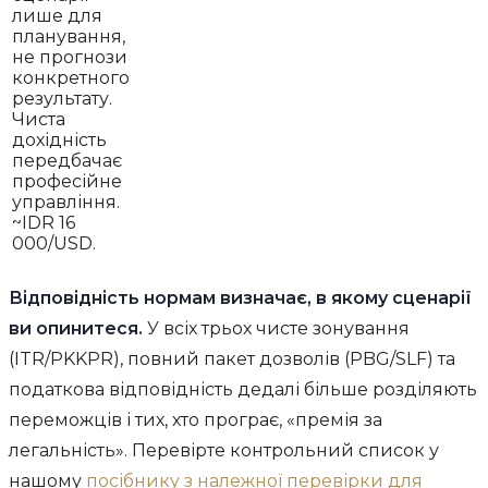
лише для
планування,
не прогнози
конкретного
результату.
Чиста
дохідність
передбачає
професійне
управління.
~IDR 16
000/USD.
Відповідність нормам визначає, в якому сценарії
ви опинитеся.
У всіх трьох чисте зонування
(ITR/PKKPR), повний пакет дозволів (PBG/SLF) та
податкова відповідність дедалі більше розділяють
переможців і тих, хто програє, «премія за
легальність». Перевірте контрольний список у
нашому
посібнику з належної перевірки для