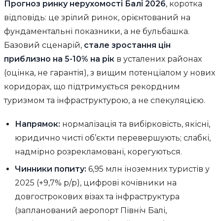
Прогноз ринку нерухомості Балі 2026
, коротка
відповідь: це зрілий ринок, орієнтований на
фундаментальні показники, а не бульбашка.
Базовий сценарій,
стале зростання цін
приблизно на 5-10% на рік
в усталених районах
(оцінка, не гарантія), з вищим потенціалом у нових
коридорах, що підтримується рекордним
туризмом та інфраструктурою, а не спекуляцією.
Напрямок:
нормалізація та вибірковість, якісні,
юридично чисті об’єкти перевершують; слабкі,
надмірно розрекламовані, корегуються.
Чинники попиту:
6,95 млн іноземних туристів у
2025 (+9,7% р/р), цифрові кочівники на
довгострокових візах та інфраструктура
(запланований аеропорт Північ Балі,