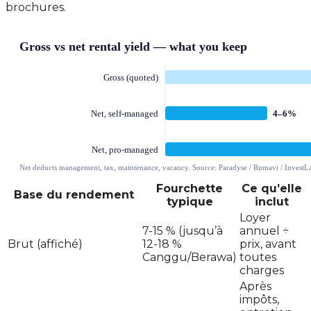
brochures.
Fourchette
Ce qu’elle
Base du rendement
typique
inclut
Loyer
7-15 % (jusqu’à
annuel ÷
Brut (affiché)
12-18 %
prix, avant
Canggu/Berawa)
toutes
charges
Après
impôts,