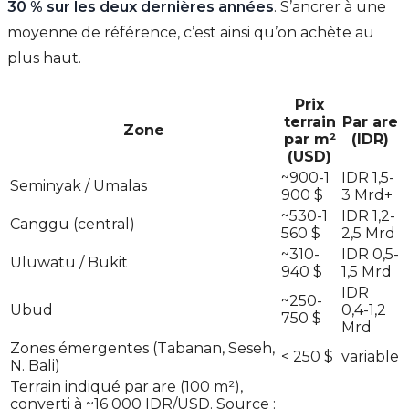
30 % sur les deux dernières années
. S’ancrer à une
moyenne de référence, c’est ainsi qu’on achète au
plus haut.
Prix
terrain
Par are
Zone
par m²
(IDR)
(USD)
~900-1
IDR 1,5-
Seminyak / Umalas
900 $
3 Mrd+
~530-1
IDR 1,2-
Canggu (central)
560 $
2,5 Mrd
~310-
IDR 0,5-
Uluwatu / Bukit
940 $
1,5 Mrd
IDR
~250-
Ubud
0,4-1,2
750 $
Mrd
Zones émergentes (Tabanan, Seseh,
< 250 $
variable
N. Bali)
Terrain indiqué par are (100 m²),
converti à ~16 000 IDR/USD. Source :