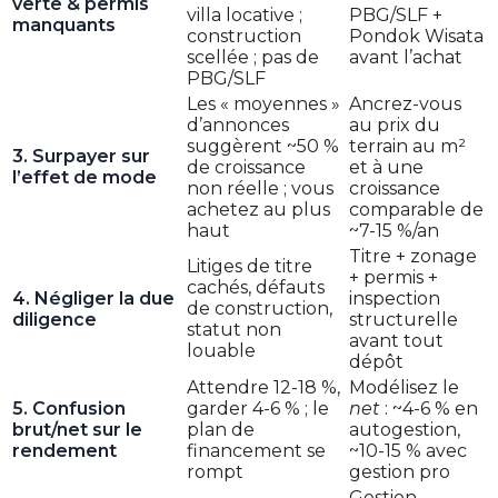
verte & permis
villa locative ;
PBG/SLF +
manquants
construction
Pondok Wisata
scellée ; pas de
avant l’achat
PBG/SLF
Les « moyennes »
Ancrez-vous
d’annonces
au prix du
suggèrent ~50 %
terrain au m²
3. Surpayer sur
de croissance
et à une
l’effet de mode
non réelle ; vous
croissance
achetez au plus
comparable de
haut
~7-15 %/an
Titre + zonage
Litiges de titre
+ permis +
cachés, défauts
4. Négliger la due
inspection
de construction,
diligence
structurelle
statut non
avant tout
louable
dépôt
Attendre 12-18 %,
Modélisez le
5. Confusion
garder 4-6 % ; le
net
: ~4-6 % en
brut/net sur le
plan de
autogestion,
rendement
financement se
~10-15 % avec
rompt
gestion pro
Gestion