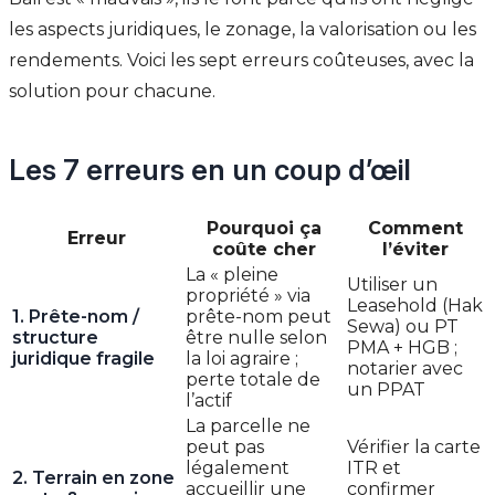
les aspects juridiques, le zonage, la valorisation ou les
rendements. Voici les sept erreurs coûteuses, avec la
solution pour chacune.
Les 7 erreurs en un coup d’œil
Pourquoi ça
Comment
Erreur
coûte cher
l’éviter
La « pleine
Utiliser un
propriété » via
Leasehold (Hak
1. Prête-nom /
prête-nom peut
Sewa) ou PT
structure
être nulle selon
PMA + HGB ;
juridique fragile
la loi agraire ;
notarier avec
perte totale de
un PPAT
l’actif
La parcelle ne
peut pas
Vérifier la carte
légalement
ITR et
2. Terrain en zone
accueillir une
confirmer