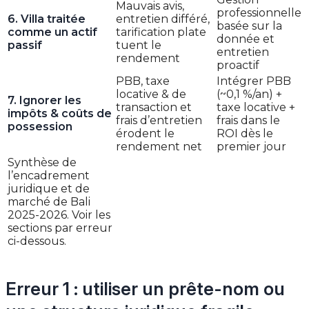
Mauvais avis,
professionnelle
6. Villa traitée
entretien différé,
basée sur la
comme un actif
tarification plate
donnée et
passif
tuent le
entretien
rendement
proactif
PBB, taxe
Intégrer PBB
locative & de
(~0,1 %/an) +
7. Ignorer les
transaction et
taxe locative +
impôts & coûts de
frais d’entretien
frais dans le
possession
érodent le
ROI dès le
rendement net
premier jour
Synthèse de
l’encadrement
juridique et de
marché de Bali
2025-2026. Voir les
sections par erreur
ci-dessous.
Erreur 1 : utiliser un prête-nom ou