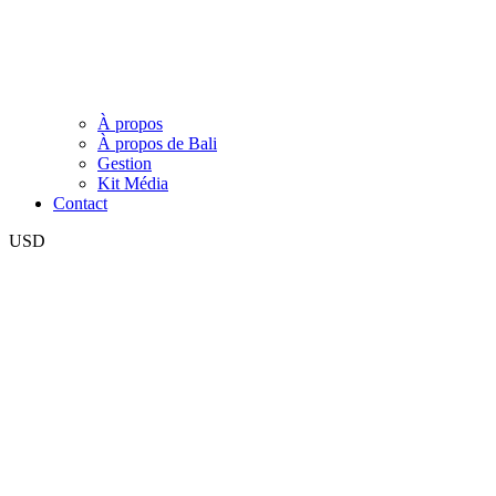
À propos
À propos de Bali
Gestion
Kit Média
Contact
USD