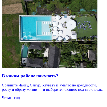
В каком районе покупать?
Сравните Чангу, Санур, Улувату и Умалас по доходности,
росту и образу жизни — и выберите локацию под свою цель.
Читать гид