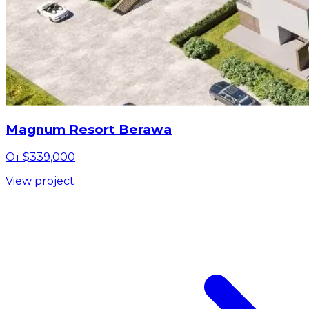
Magnum Resort Berawa
От $339,000
View project