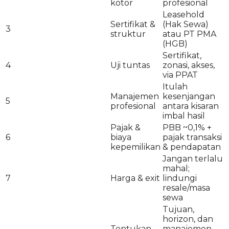
kotor
profesional
Leasehold
Sertifikat &
(Hak Sewa)
3
struktur
atau PT PMA
(HGB)
Sertifikat,
4
Uji tuntas
zonasi, akses,
via PPAT
Itulah
Manajemen
kesenjangan
5
profesional
antara kisaran
imbal hasil
Pajak &
PBB ~0,1% +
6
biaya
pajak transaksi
kepemilikan
& pendapatan
Jangan terlalu
mahal;
7
Harga & exit
lindungi
resale/masa
sewa
Tujuan,
horizon, dan
Tentukan
manajemen