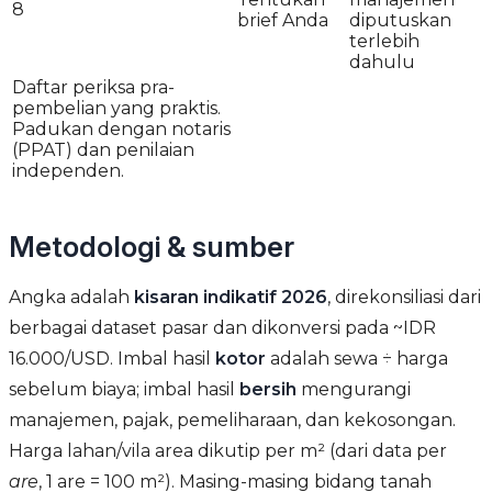
8
brief Anda
diputuskan
terlebih
dahulu
Daftar periksa pra-
pembelian yang praktis.
Padukan dengan notaris
(PPAT) dan penilaian
independen.
Metodologi & sumber
Angka adalah
kisaran indikatif 2026
, direkonsiliasi dari
berbagai dataset pasar dan dikonversi pada ~IDR
16.000/USD. Imbal hasil
kotor
adalah sewa ÷ harga
sebelum biaya; imbal hasil
bersih
mengurangi
manajemen, pajak, pemeliharaan, dan kekosongan.
Harga lahan/vila area dikutip per m² (dari data per
are
, 1 are = 100 m²). Masing-masing bidang tanah