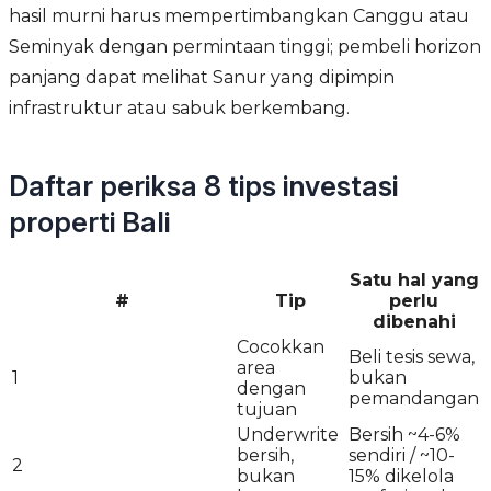
hasil murni harus mempertimbangkan Canggu atau
Seminyak dengan permintaan tinggi; pembeli horizon
panjang dapat melihat Sanur yang dipimpin
infrastruktur atau sabuk berkembang.
Daftar periksa 8 tips investasi
properti Bali
Satu hal yang
#
Tip
perlu
dibenahi
Cocokkan
Beli tesis sewa,
area
1
bukan
dengan
pemandangan
tujuan
Underwrite
Bersih ~4-6%
bersih,
sendiri / ~10-
2
bukan
15% dikelola