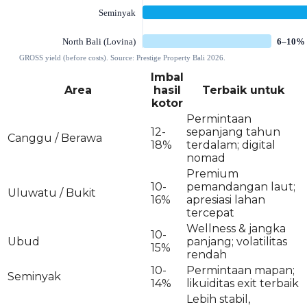
Imbal
Area
hasil
Terbaik untuk
kotor
Permintaan
12-
sepanjang tahun
Canggu / Berawa
18%
terdalam; digital
nomad
Premium
10-
pemandangan laut;
Uluwatu / Bukit
16%
apresiasi lahan
tercepat
Wellness & jangka
10-
Ubud
panjang; volatilitas
15%
rendah
10-
Permintaan mapan;
Seminyak
14%
likuiditas exit terbaik
Lebih stabil,