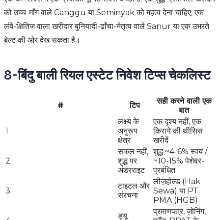
को उच्च-माँग वाले Canggu या Seminyak को महत्व देना चाहिए; एक
लंबे-क्षितिज वाला खरीदार बुनियादी-ढाँचा-नेतृत्व वाले Sanur या एक उभरते
बेल्ट की ओर देख सकता है।
8-बिंदु बाली रियल एस्टेट निवेश टिप्स चेकलिस्ट
सही करने वाली एक
#
टिप
बात
लक्ष्य के
एक दृश्य नहीं, एक
1
अनुरूप
किराये की थीसिस
क्षेत्र
खरीदें
सकल नहीं,
शुद्ध ~4-6% स्वयं /
2
शुद्ध पर
~10-15% पेशेवर-
अंडरराइट
प्रबंधित
लीज़होल्ड (Hak
टाइटल और
3
Sewa) या PT
संरचना
PMA (HGB)
प्रमाणपत्र, ज़ोनिंग,
ड्यू