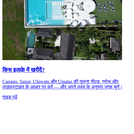
किस इलाक़े में ख़रीदें?
Canggu, Sanur, Uluwatu और Umalas की तुलना यील्ड, ग्रोथ और
लाइफ़स्टाइल के आधार पर करें — और अपने लक्ष्य के अनुरूप जगह चुनें।
गाइड पढ़ें