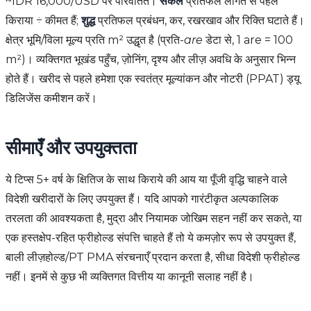
~IDR 16,000/USD पर परिवर्तित।
सकल
प्रतिफल लागत से पहले
किराया ÷ कीमत हैं;
शुद्ध
प्रतिफल प्रबंधन, कर, रखरखाव और रिक्ति घटाते हैं।
क्षेत्र भूमि/विला मूल्य प्रति m² उद्धृत है (प्रति-
are
डेटा से, 1 are = 100
m²)। व्यक्तिगत भूखंड पहुँच, ज़ोनिंग, दृश्य और लीज़ अवधि के अनुसार भिन्न
होते हैं। खरीद से पहले हमेशा एक स्वतंत्र मूल्यांकन और नोटरी (PPAT) ड्यू
डिलिजेंस कमीशन करें।
सीमाएँ और उपयुक्तता
ये टिप्स 5+ वर्ष के क्षितिज के साथ किराये की आय या पूँजी वृद्धि चाहने वाले
विदेशी खरीदारों के लिए उपयुक्त हैं। यदि आपको गारंटीकृत अल्पकालिक
तरलता की आवश्यकता है, मुद्रा और नियामक जोखिम सहन नहीं कर सकते, या
एक हस्तक्षेप-रहित फ्रीहोल्ड संपत्ति चाहते हैं तो ये कमज़ोर रूप से उपयुक्त हैं,
बाली लीज़होल्ड/PT PMA संरचनाएँ प्रदान करता है, सीधा विदेशी फ्रीहोल्ड
नहीं। इनमें से कुछ भी व्यक्तिगत वित्तीय या कानूनी सलाह नहीं है।