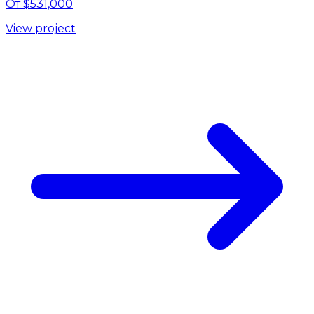
От $531,000
View project