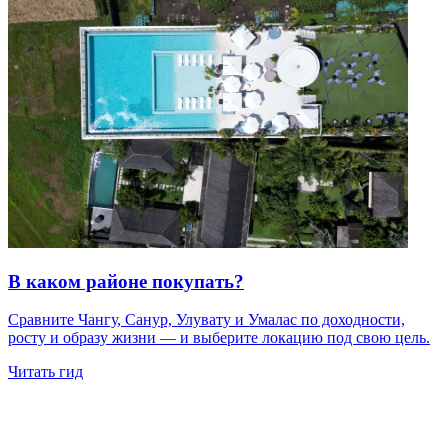
В каком районе покупать?
Сравните Чангу, Санур, Улувату и Умалас по доходности,
росту и образу жизни — и выберите локацию под свою цель.
Читать гид