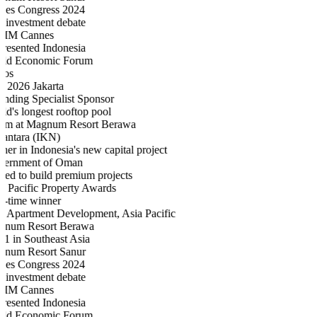
bes Congress 2024
i investment debate
IM Cannes
resented Indonesia
ld Economic Forum
os
 2026 Jakarta
ending Specialist Sponsor
ld's longest rooftop pool
 m at Magnum Resort Berawa
antara (IKN)
ner in Indonesia's new capital project
ernment of Oman
ited to build premium projects
a Pacific Property Awards
e-time winner
t Apartment Development, Asia Pacific
num Resort Berawa
 1 in Southeast Asia
num Resort Sanur
bes Congress 2024
i investment debate
IM Cannes
resented Indonesia
ld Economic Forum