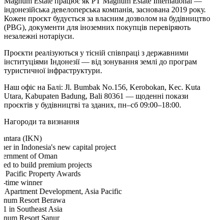
Magnum Estate працює як PT Magnum Estate International —
індонезійська девелоперська компанія, заснована 2019 року.
Кожен проєкт будується за власним дозволом на будівництво
(PBG), документи для іноземних покупців перевіряють
незалежні нотаріуси.
Проєкти реалізуються у тісній співпраці з державними
інституціями Індонезії — від зонування землі до програм
туристичної інфраструктури.
Наш офіс на Балі: Jl. Bumbak No.156, Kerobokan, Kec. Kuta
Utara, Kabupaten Badung, Bali 80361 — щоденні покази
проєктів у будівництві та зданих, пн–сб 09:00–18:00.
Нагороди та визнання
antara (IKN)
ner in Indonesia's new capital project
ernment of Oman
ited to build premium projects
a Pacific Property Awards
e-time winner
t Apartment Development, Asia Pacific
num Resort Berawa
 1 in Southeast Asia
num Resort Sanur