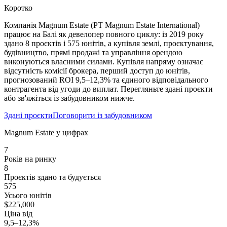
Коротко
Компанія Magnum Estate (PT Magnum Estate International)
працює на Балі як девелопер повного циклу: із 2019 року
здано 8 проєктів і 575 юнітів, а купівля землі, проєктування,
будівництво, прямі продажі та управління орендою
виконуються власними силами. Купівля напряму означає
відсутність комісії брокера, перший доступ до юнітів,
прогнозований ROI 9,5–12,3% та єдиного відповідального
контрагента від угоди до виплат. Перегляньте здані проєкти
або зв'яжіться із забудовником нижче.
Здані проєкти
Поговорити із забудовником
Magnum Estate у цифрах
7
Років на ринку
8
Проєктів здано та будується
575
Усього юнітів
$225,000
Ціна від
9,5–12,3%