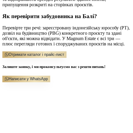
припущення розкриті на сторінках проєктів.
Як перевірити забудовника на Балі?
Перевірте три речі: зареєстровану індонезійську юрособу (PT),
дозвіл на будівництво (PBG) конкретного проєкту та здані
об'єкти, які можна відвідати. У Magnum Estate є всі три —
плюс перегляди готових і споруджуваних проєктів на місці.
Отримати каталог і прайс-лист
Залиште заявку, і ми проконсультуємо вас з решти питань!
Написати у WhatsApp