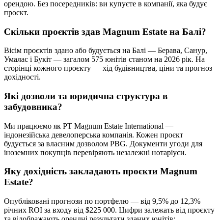
орендою. Без посередників: ви купуєте в компанії, яка будує
проєкт.
Скільки проєктів здав Magnum Estate на Балі?
Вісім проєктів здано або будується на Балі — Берава, Санур,
Умалас і Букіт — загалом 575 юнітів станом на 2026 рік. На
сторінці кожного проєкту — хід будівництва, ціни та прогноз
дохідності.
Які дозволи та юридична структура в
забудовника?
Ми працюємо як PT Magnum Estate International —
індонезійська девелоперська компанія. Кожен проєкт
будується за власним дозволом PBG. Документи угоди для
іноземних покупців перевіряють незалежні нотаріуси.
Яку дохідність закладають проєкти Magnum
Estate?
Опубліковані прогнози по портфелю — від 9,5% до 12,3%
річних ROI за входу від $225 000. Цифри залежать від проєкту
та відображають орендні результати зданих юнітів;