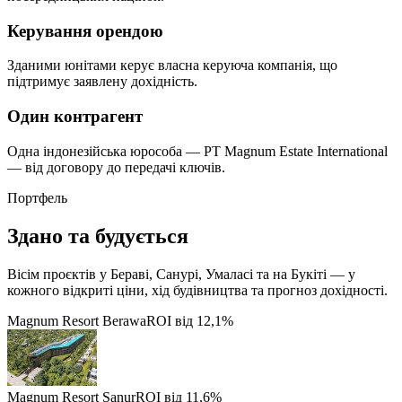
Керування орендою
Зданими юнітами керує власна керуюча компанія, що
підтримує заявлену дохідність.
Один контрагент
Одна індонезійська юрособа — PT Magnum Estate International
— від договору до передачі ключів.
Портфель
Здано та будується
Вісім проєктів у Бераві, Санурі, Умаласі та на Букіті — у
кожного відкриті ціни, хід будівництва та прогноз дохідності.
Magnum Resort Berawa
ROI від 12,1%
Magnum Resort Sanur
ROI від 11,6%