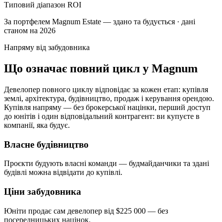
Типовий діапазон ROI
За портфелем Magnum Estate — здано та будується · дані
станом на 2026
Напряму від забудовника
Що означає повний цикл у Magnum
Девелопер повного циклу відповідає за кожен етап: купівля
землі, архітектура, будівництво, продаж і керування орендою.
Купівля напряму — без брокерської націнки, перший доступ
до юнітів і один відповідальний контрагент: ви купуєте в
компанії, яка будує.
Власне будівництво
Проєкти будують власні команди — будмайданчики та здані
будівлі можна відвідати до купівлі.
Ціни забудовника
Юніти продає сам девелопер від $225 000 — без
посередницьких націнок.