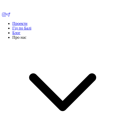
Проекти
Гід по Балі
Блог
Про нас