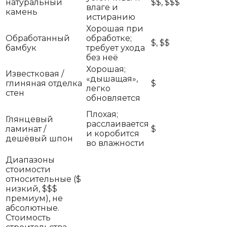
натуральный
$$, $$$
влаге и
камень
истиранию
Хорошая при
Обработанный
обработке;
$, $$
бамбук
требует ухода
без неё
Хорошая;
Известковая /
«дышащая»,
глиняная отделка
$
легко
стен
обновляется
Плохая;
Глянцевый
расслаивается
ламинат /
$
и коробится
дешёвый шпон
во влажности
Диапазоны
стоимости
относительные ($
низкий, $$$
премиум), не
абсолютные.
Стоимость