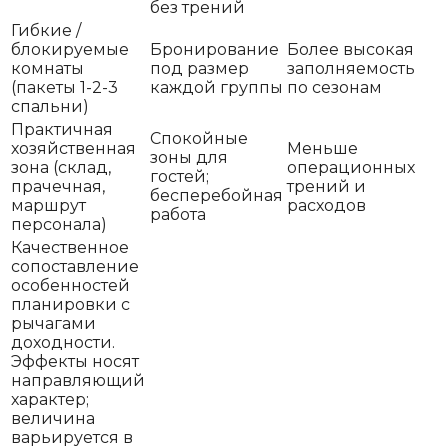
без трений
Гибкие /
блокируемые
Бронирование
Более высокая
комнаты
под размер
заполняемость
(пакеты 1-2-3
каждой группы
по сезонам
спальни)
Практичная
Спокойные
хозяйственная
Меньше
зоны для
зона (склад,
операционных
гостей;
прачечная,
трений и
бесперебойная
маршрут
расходов
работа
персонала)
Качественное
сопоставление
особенностей
планировки с
рычагами
доходности.
Эффекты носят
направляющий
характер;
величина
варьируется в