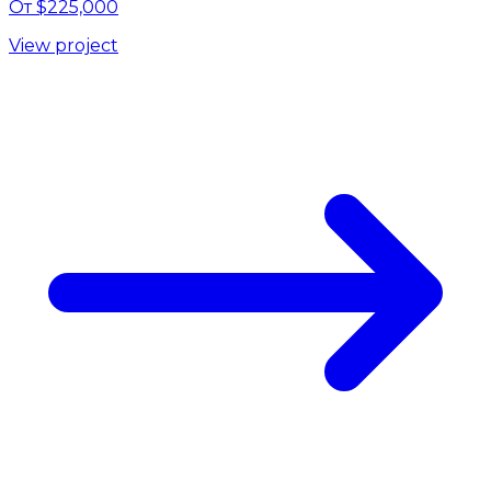
От $225,000
View project