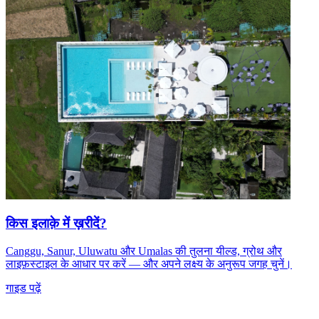
किस इलाक़े में ख़रीदें?
Canggu, Sanur, Uluwatu और Umalas की तुलना यील्ड, ग्रोथ और
लाइफ़स्टाइल के आधार पर करें — और अपने लक्ष्य के अनुरूप जगह चुनें।
गाइड पढ़ें