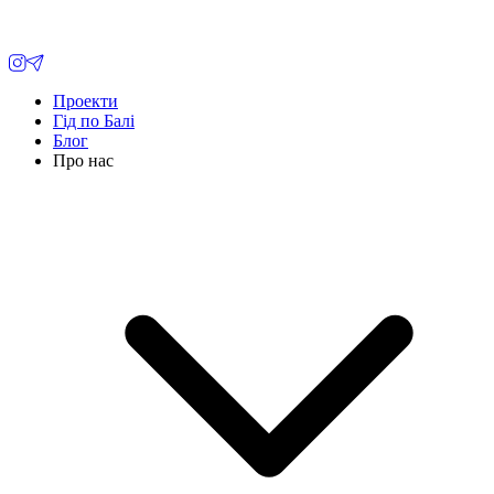
Проекти
Гід по Балі
Блог
Про нас