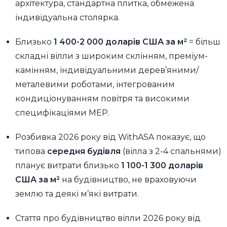
архітектура, стандартна плитка, обмежена
індивідуальна столярка.
Близько
1 400-2 000 доларів США за м²
= більш
складні вілли з широким склінням, преміум-
камінням, індивідуальними дерев’яними/
металевими роботами, інтегрованим
кондиціонуванням повітря та високими
специфікаціями MEP.
Розбивка 2026 року від WithASA показує, що
типова
середня будівля
(вілла з 2-4 спальнями)
планує витрати близько
1 100-1 300 доларів
США за м²
на будівництво, не враховуючи
землю та деякі м’які витрати.
Стаття про будівництво вілли 2026 року від