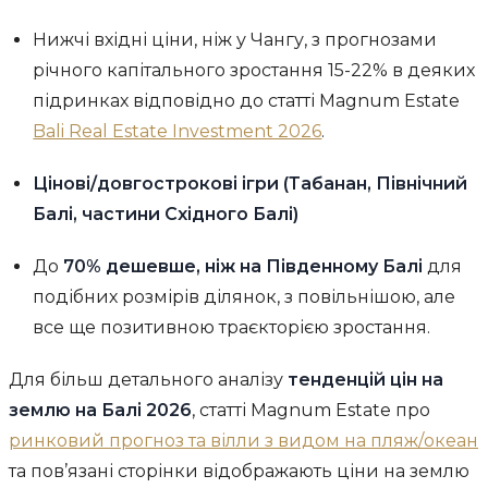
Нижчі вхідні ціни, ніж у Чангу, з прогнозами
річного капітального зростання 15-22% в деяких
підринках відповідно до статті Magnum Estate
Bali Real Estate Investment 2026
.
Цінові/довгострокові ігри (Табанан, Північний
Балі, частини Східного Балі)
До
70% дешевше, ніж на Південному Балі
для
подібних розмірів ділянок, з повільнішою, але
все ще позитивною траєкторією зростання.
Для більш детального аналізу
тенденцій цін на
землю на Балі 2026
, статті Magnum Estate про
ринковий прогноз та вілли з видом на пляж/океан
та пов’язані сторінки відображають ціни на землю