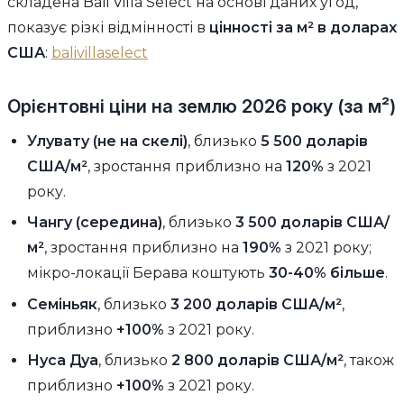
складена Bali Villa Select на основі даних угод,
показує різкі відмінності в
цінності за м² в доларах
США
:
balivillaselect
Орієнтовні ціни на землю 2026 року (за м²)
Улувату (не на скелі)
, близько
5 500 доларів
США/м²
, зростання приблизно на
120%
з 2021
року.
Чангу (середина)
, близько
3 500 доларів США/
м²
, зростання приблизно на
190%
з 2021 року;
мікро-локації Берава коштують
30-40% більше
.
Семіньяк
, близько
3 200 доларів США/м²
,
приблизно
+100%
з 2021 року.
Нуса Дуа
, близько
2 800 доларів США/м²
, також
приблизно
+100%
з 2021 року.