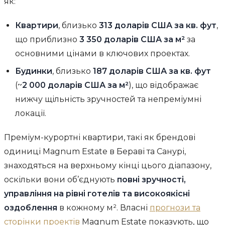
як:
Квартири
, близько
313 доларів США за кв. фут
,
що приблизно
3 350 доларів США за м²
за
основними цінами в ключових проектах.
Будинки
, близько
187 доларів США за кв. фут
(~
2 000 доларів США за м²
), що відображає
нижчу щільність зручностей та непреміумні
локації.
Преміум-курортні квартири, такі як брендові
одиниці Magnum Estate в Бераві та Санурі,
знаходяться на верхньому кінці цього діапазону,
оскільки вони об’єднують
повні зручності,
управління на рівні готелів та високоякісні
оздоблення
в кожному м². Власні
прогнози та
сторінки проектів
Magnum Estate показують, що