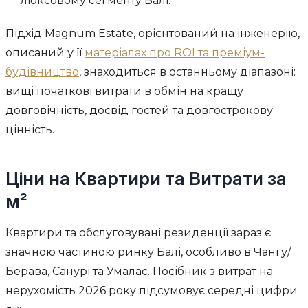
люксовому сегменту Балі.
Підхід Magnum Estate, орієнтований на інженерію,
описаний у її
матеріалах про ROI та преміум-
будівництво
, знаходиться в останньому діапазоні:
вищі початкові витрати в обмін на кращу
довговічність, досвід гостей та довгострокову
цінність.
Ціни на Квартири та Витрати за
м²
Квартири та обслуговувані резиденції зараз є
значною частиною ринку Балі, особливо в Чангу/
Берава, Санурі та Умалас. Посібник з витрат на
нерухомість 2026 року підсумовує середні цифри