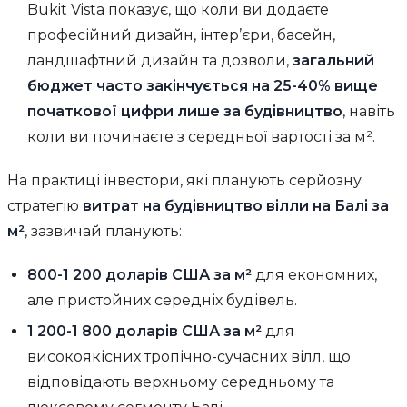
Bukit Vista показує, що коли ви додаєте
професійний дизайн, інтер’єри, басейн,
ландшафтний дизайн та дозволи,
загальний
бюджет часто закінчується на 25-40% вище
початкової цифри лише за будівництво
, навіть
коли ви починаєте з середньої вартості за м².
На практиці інвестори, які планують серйозну
стратегію
витрат на будівництво вілли на Балі за
м²
, зазвичай планують:
800-1 200 доларів США за м²
для економних,
але пристойних середніх будівель.
1 200-1 800 доларів США за м²
для
високоякісних тропічно-сучасних вілл, що
відповідають верхньому середньому та