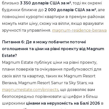
близько
3 350 доларів США за м²
, тоді як окремі
будинки ближче до
2 000 доларів США за м²
, але
повноцінні курортні квартири в преміум-районах
можуть мати ціну, схожу на вілли, якщо врахувати
зручності та управління.
magnum-residence-berawa
Питання 6: Де я можу побачити поточні
оголошення та ціни на рівні проекту від Magnum
Estate?
Magnum Estate публікує ціни на рівні проекту,
плани поверхів та очікування прибутковості для
своїх вілл та квартир, таких як Magnum Resort
Berawa, Magnum Resort Sanur та Sky Stars; на
magnumestate.com/projects
, що дозволяє вам
безпосередньо порівнювати ці цифри з більш
широкими
цінами на нерухомість на Балі 2026
в