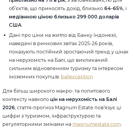
приблизно на 7% в рік
, з заповнюваністю для
об’єктів, що приносять дохід, близько
64-65%
, і
медіанною ціною близько 299 000 доларів
США
.
Дані про ціни на житло від Банку Індонезії,
наведені в ринкових звітах 2025-26 років,
показують постійний зростаючий тренд у цінах
на нерухомість на Балі, що викликаний
сильним відновленням туризму та інтересом
іноземних покупців.
baliexception
Для більш широкого макро- та попитового
контексту навколо
цін на нерухомість на Балі
2026
, стаття-прогноз Magnum Estate пов’язує ці
цифри з туризмом, інфраструктурою та
регуляторними змінами на
magnumestate.com
.