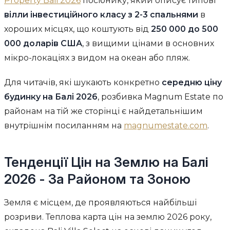
Property Bali 2026
посібнику, який описує типові
вілли інвестиційного класу з 2-3 спальнями
в
хороших місцях, що коштують від
250 000 до 500
000 доларів США
, з вищими цінами в основних
мікро-локаціях з видом на океан або пляж.
Для читачів, які шукають конкретно
середню ціну
будинку на Балі 2026
, розбивка Magnum Estate по
районам на тій же сторінці є найдетальнішим
внутрішнім посиланням на
magnumestate.com
.
Тенденції Цін на Землю на Балі
2026 - За Районом та Зоною
Земля є місцем, де проявляються найбільші
розриви. Теплова карта цін на землю 2026 року,