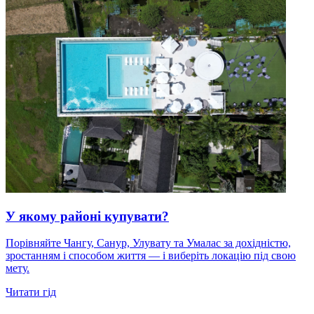
У якому районі купувати?
Порівняйте Чангу, Санур, Улувату та Умалас за дохідністю,
зростанням і способом життя — і виберіть локацію під свою
мету.
Читати гід