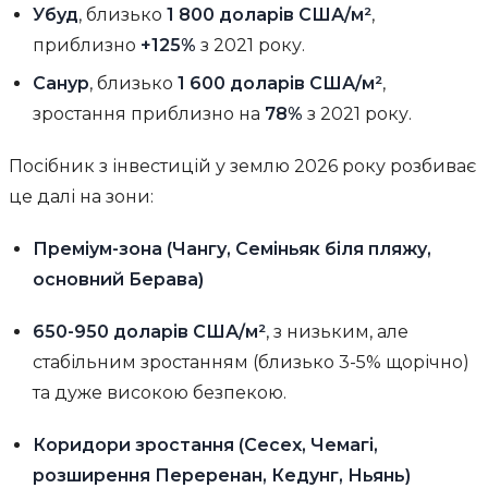
Убуд
, близько
1 800 доларів США/м²
,
приблизно
+125%
з 2021 року.
Санур
, близько
1 600 доларів США/м²
,
зростання приблизно на
78%
з 2021 року.
Посібник з інвестицій у землю 2026 року розбиває
це далі на зони:
Преміум-зона (Чангу, Семіньяк біля пляжу,
основний Берава)
650-950 доларів США/м²
, з низьким, але
стабільним зростанням (близько 3-5% щорічно)
та дуже високою безпекою.
Коридори зростання (Сесех, Чемагі,
розширення Переренан, Кедунг, Ньянь)