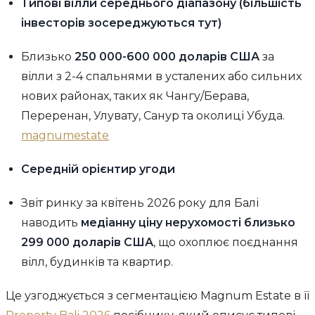
Типові вілли середнього діапазону (більшість
інвесторів зосереджуються тут)
Близько
250 000-600 000 доларів США
за
вілли з 2-4 спальнями в усталених або сильних
нових районах, таких як Чангу/Берава,
Переренан, Улувату, Санур та околиці Убуда.
magnumestate
Середній орієнтир угоди
Звіт ринку за квітень 2026 року для Балі
наводить
медіанну ціну нерухомості близько
299 000 доларів США
, що охоплює поєднання
вілл, будинків та квартир.
Це узгоджується з сегментацією Magnum Estate в її