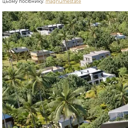
цьому посібнику.
magnumestate