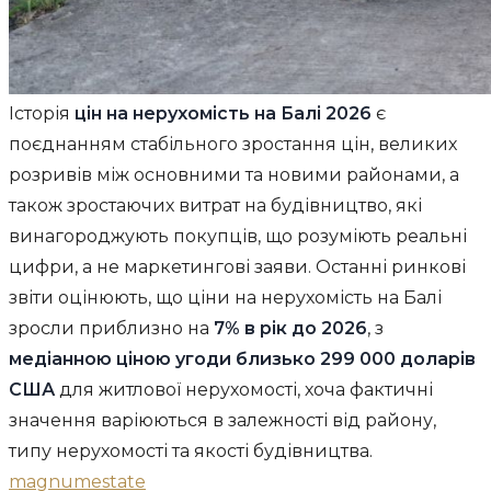
Історія
цін на нерухомість на Балі 2026
є
поєднанням стабільного зростання цін, великих
розривів між основними та новими районами, а
також зростаючих витрат на будівництво, які
винагороджують покупців, що розуміють реальні
цифри, а не маркетингові заяви. Останні ринкові
звіти оцінюють, що ціни на нерухомість на Балі
зросли приблизно на
7% в рік до 2026
, з
медіанною ціною угоди близько 299 000 доларів
США
для житлової нерухомості, хоча фактичні
значення варіюються в залежності від району,
типу нерухомості та якості будівництва.
magnumestate