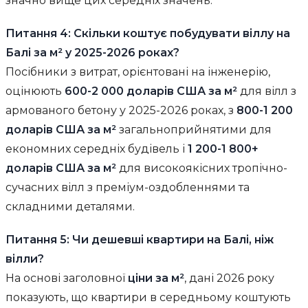
значно вище цих середніх значень.
Питання 4: Скільки коштує побудувати віллу на
Балі за м² у 2025-2026 роках?
Посібники з витрат, орієнтовані на інженерію,
оцінюють
600-2 000 доларів США за м²
для вілл з
армованого бетону у 2025-2026 роках, з
800-1 200
доларів США за м²
загальноприйнятими для
економних середніх будівель і
1 200-1 800+
доларів США за м²
для високоякісних тропічно-
сучасних вілл з преміум-оздобленнями та
складними деталями.
Питання 5: Чи дешевші квартири на Балі, ніж
вілли?
На основі заголовної
ціни за м²
, дані 2026 року
показують, що квартири в середньому коштують