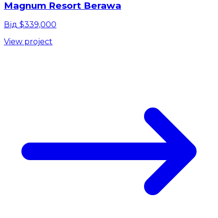
Magnum Resort Berawa
Від $339,000
View project