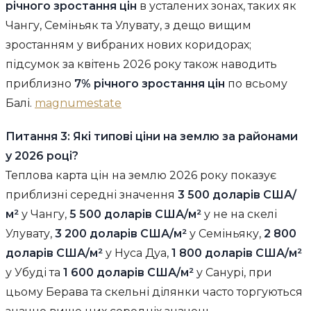
річного зростання цін
в усталених зонах, таких як
Чангу, Семіньяк та Улувату, з дещо вищим
зростанням у вибраних нових коридорах;
підсумок за квітень 2026 року також наводить
приблизно
7% річного зростання цін
по всьому
Балі.
magnumestate
Питання 3: Які типові ціни на землю за районами
у 2026 році?
Теплова карта цін на землю 2026 року показує
приблизні середні значення
3 500 доларів США/
м²
у Чангу,
5 500 доларів США/м²
у не на скелі
Улувату,
3 200 доларів США/м²
у Семіньяку,
2 800
доларів США/м²
у Нуса Дуа,
1 800 доларів США/м²
у Убуді та
1 600 доларів США/м²
у Санурі, при
цьому Берава та скельні ділянки часто торгуються