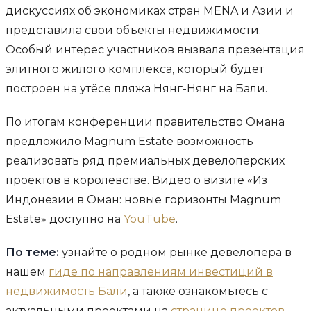
дискуссиях об экономиках стран MENA и Азии и
представила свои объекты недвижимости.
Особый интерес участников вызвала презентация
элитного жилого комплекса, который будет
построен на утёсе пляжа Нянг-Нянг на Бали.
По итогам конференции правительство Омана
предложило Magnum Estate возможность
реализовать ряд премиальных девелоперских
проектов в королевстве. Видео о визите «Из
Индонезии в Оман: новые горизонты Magnum
Estate» доступно на
YouTube
.
По теме:
узнайте о родном рынке девелопера в
нашем
гиде по направлениям инвестиций в
недвижимость Бали
, а также ознакомьтесь с
актуальными проектами на
странице проектов