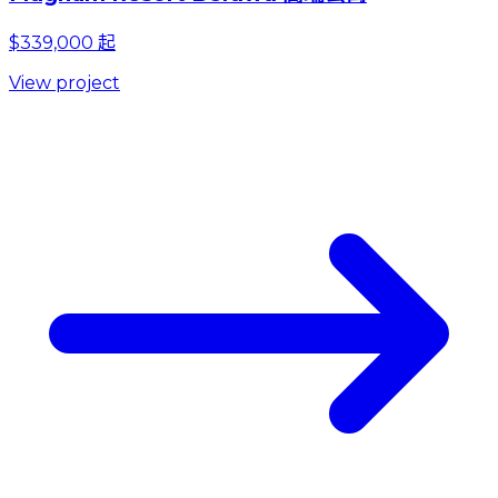
$339,000 起
View project