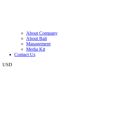
About Company
About Bali
Management
Media Kit
Contact Us
USD