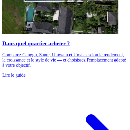
Dans quel quartier acheter ?
Comparez Canggu, Sanur, Uluwatu et Umalas selon le rendement,
la croissance et le style de vie — et choisissez l'emplacement adapté
à votre objectif.
Lire le guide