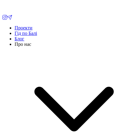
Проекти
Гід по Балі
Блог
Про нас