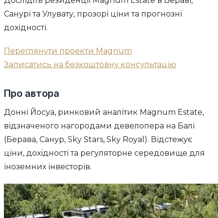
Дослідіть резиденції Magnum Estate в Бераві,
Санурі та Улувату, прозорі ціни та прогнозні
дохідності.
Переглянути проекти Magnum
Записатись на безкоштовну консультацію
Про автора
Донні Йосуа, ринковий аналітик Magnum Estate,
відзначеного нагородами девелопера на Балі
(Берава, Санур, Sky Stars, Sky Royal). Відстежує
ціни, дохідності та регуляторне середовище для
іноземних інвесторів.