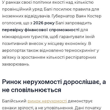
У рамках своєї політики якості над кількістю
провінційний уряд Балі посилює правила для
іноземних відвідувачів. Губернатор Ваян Костер
оголосив, що з
2026 року
Балі запровадить
перевірку фінансової спроможності
для
міжнародних туристів, щоб гарантувати їхній
позитивний внесок у місцеву економіку. В
аеропортах також відновлено термоскринінг у
зв’язку із зростанням кількості респіраторних
захворювань.
Ринок нерухомості дорослішає, а
не сповільнюється
Балійський
ринок нерухомості
демонструє
ознаки зрілості, а не уповільнення. Дані початку