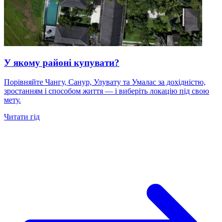
У якому районі купувати?
Порівняйте Чангу, Санур, Улувату та Умалас за дохідністю,
зростанням і способом життя — і виберіть локацію під свою
мету.
Читати гід