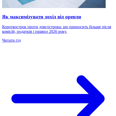
Як максимізувати дохід від оренди
Короткострок проти довгострока: що приносить більше після
комісій, податків і правил 2026 року.
Читати гід