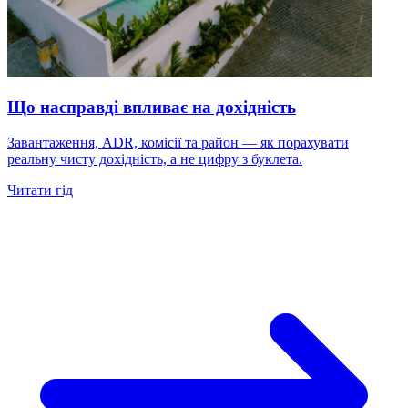
Що насправді впливає на дохідність
Завантаження, ADR, комісії та район — як порахувати
реальну чисту дохідність, а не цифру з буклета.
Читати гід