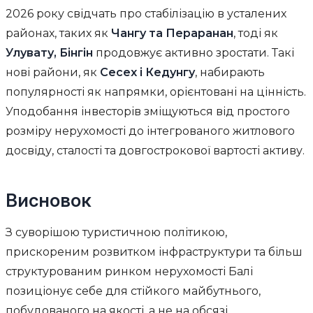
2026 року свідчать про стабілізацію в усталених
районах, таких як
Чангу та Пераранан
, тоді як
Улувату, Бінгін
продовжує активно зростати. Такі
нові райони, як
Сесех і Кедунгу
, набирають
популярності як напрямки, орієнтовані на цінність.
Уподобання інвесторів зміщуються від простого
розміру нерухомості до інтегрованого житлового
досвіду, сталості та довгострокової вартості активу.
Висновок
З суворішою туристичною політикою,
прискореним розвитком інфраструктури та більш
структурованим ринком нерухомості Балі
позиціонує себе для стійкого майбутнього,
побудованого на якості, а не на обсязі,