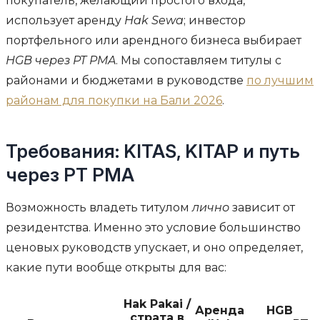
покупатель, желающий простого входа,
использует аренду
Hak Sewa
; инвестор
портфельного или арендного бизнеса выбирает
HGB через PT PMA
. Мы сопоставляем титулы с
районами и бюджетами в руководстве
по лучшим
районам для покупки на Бали 2026
.
Требования: KITAS, KITAP и путь
через PT PMA
Возможность владеть титулом
лично
зависит от
резидентства. Именно это условие большинство
ценовых руководств упускает, и оно определяет,
какие пути вообще открыты для вас:
Hak Pakai /
Аренда
HGB
страта в