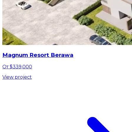
Magnum Resort Berawa
От $339,000
View project