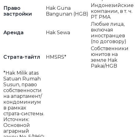
Индонезийские
Право
Hak Guna
компании, в т. ч.
застройки
Bangunan (HGB)
PT PMA
Любые лица,
включая
Аренда
Hak Sewa
иностранцев
(по договору)
Собственники
юнитов на
Страта-тайтл
HMSRS*
земле Hak
Pakai/HGB
*Hak Milik atas
Satuan Rumah
Susun, право
собственности
на апартамент/
кондоминиум
в рамках
страта-системы.
Источник:
Основной
аграрный
закон No. 5/1960;