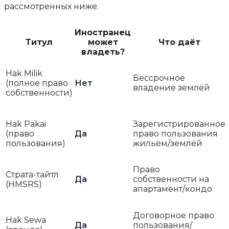
рассмотренных ниже:
Иностранец
Титул
может
Что даёт
владеть?
Hak Milik
Бессрочное
(полное право
Нет
владение землёй
собственности)
Hak Pakai
Зарегистрированное
(право
Да
право пользования
пользования)
жильём/землёй
Право
Страта-тайтл
Да
собственности на
(HMSRS)
апартамент/кондо
Договорное право
Hak Sewa
Да
пользования/