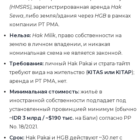
(HMSRS)
, зарегистрированная аренда
Hak
Sewa
, либо земля/здания через
HGB
в рамках
компании PT PMA.
Нельзя:
Hak Milik
, право собственности на
землю в личном владении, и никакая
номинальная схема не является законной.
Требования:
личный Hak Pakai и страта-тайтл
требуют вида на жительство (
KITAS или KITAP
);
аренда и PT PMA, нет.
Минимальная стоимость:
жильё в
иностранной собственности подпадает под
установленный провинцией минимум (обычно
~
IDR 3 млрд / ~$190 тыс.
на Бали) согласно PP
No. 18/2021.
Срок:
Hak Pakai и HGB действуют ~30 лет с