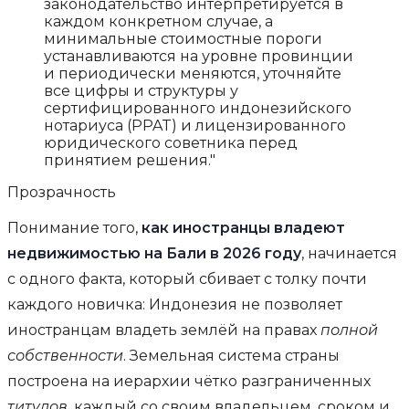
законодательство интерпретируется в
каждом конкретном случае, а
минимальные стоимостные пороги
устанавливаются на уровне провинции
и периодически меняются, уточняйте
все цифры и структуры у
сертифицированного индонезийского
нотариуса (PPAT) и лицензированного
юридического советника перед
принятием решения."
Прозрачность
Понимание того,
как иностранцы владеют
недвижимостью на Бали в 2026 году
, начинается
с одного факта, который сбивает с толку почти
каждого новичка: Индонезия не позволяет
иностранцам владеть землёй на правах
полной
собственности
. Земельная система страны
построена на иерархии чётко разграниченных
титулов
, каждый со своим владельцем, сроком и