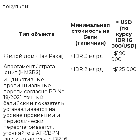
покупкой:
≈ USD
Минимальная
(по
стоимость на
Тип объекта
курсу
Бали
IDR 16
(типичная)
000/USD)
~$190
Жилой дом (Hak Pakai)
~IDR 3 млрд
000
Апартамент / страта-
~IDR 2 млрд
~$125 000
юнит (HMSRS)
Индикативные
провинциальные
пороги согласно PP No.
18/2021; точный
балийский показатель
устанавливается на
уровне провинции и
периодически
пересматривается,
уточняйте в ATR/BPN
или у нотариуса. ~IDR 16