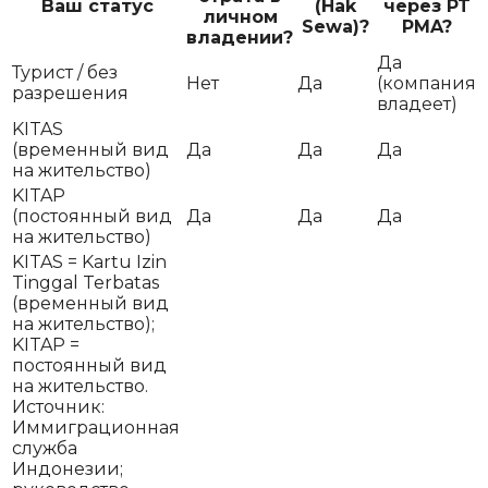
Ваш статус
(Hak
через PT
личном
Sewa)?
PMA?
владении?
Да
Турист / без
Нет
Да
(компания
разрешения
владеет)
KITAS
(временный вид
Да
Да
Да
на жительство)
KITAP
(постоянный вид
Да
Да
Да
на жительство)
KITAS = Kartu Izin
Tinggal Terbatas
(временный вид
на жительство);
KITAP =
постоянный вид
на жительство.
Источник:
Иммиграционная
служба
Индонезии;