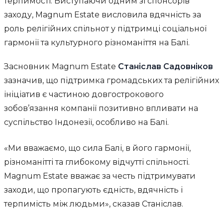
терпимості. Виступаючи одним зі спонсорів
заходу, Magnum Estate висловила вдячність за
роль релігійних спільнот у підтримці соціальної
гармонії та культурного різноманіття на Балі.
Засновник Magnum Estate
Станіслав Садовніков
зазначив, що підтримка громадських та релігійних
ініціатив є частиною довгострокового
зобов’язання компанії позитивно впливати на
суспільство Індонезії, особливо на Балі.
«Ми вважаємо, що сила Балі, в його гармонії,
різноманітті та глибокому відчутті спільності.
Magnum Estate вважає за честь підтримувати
заходи, що пропагують єдність, вдячність і
терпимість між людьми», сказав Станіслав.