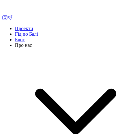
Проекти
Гід по Балі
Блог
Про нас