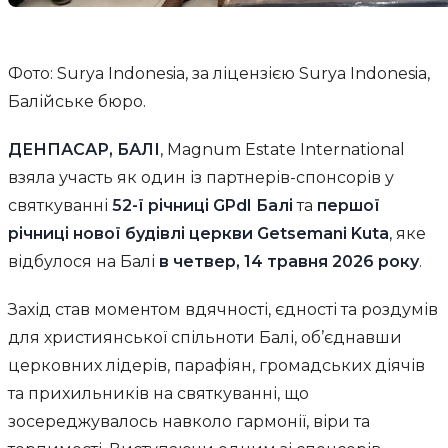
Фото: Surya Indonesia, за ліцензією Surya Indonesia,
Балійське бюро.
ДЕНПАСАР, БАЛІ
, Magnum Estate International
взяла участь як один із партнерів-спонсорів у
святкуванні
52-ї річниці GPdI Балі
та
першої
річниці нової будівлі церкви Getsemani Kuta
, яке
відбулося на Балі
в четвер, 14 травня 2026 року
.
Захід став моментом вдячності, єдності та роздумів
для християнської спільноти Балі, об’єднавши
церковних лідерів, парафіян, громадських діячів
та прихильників на святкуванні, що
зосереджувалось навколо гармонії, віри та