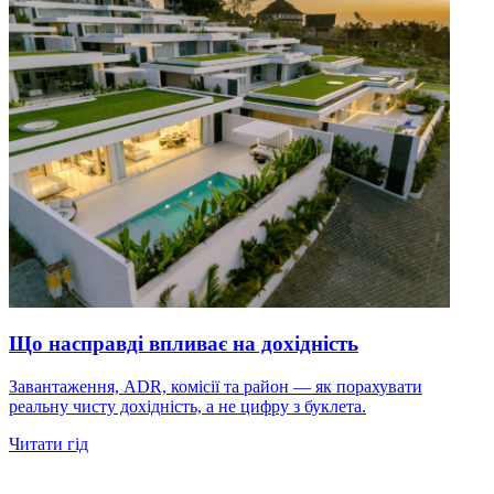
Що насправді впливає на дохідність
Завантаження, ADR, комісії та район — як порахувати
реальну чисту дохідність, а не цифру з буклета.
Читати гід