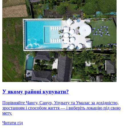
У якому районі купувати?
Порівняйте Чангу, Санур, Улувату та Умалас за дохідністю,
зростанням і способом життя — і виберіть локацію під свою
мету.
Читати гід