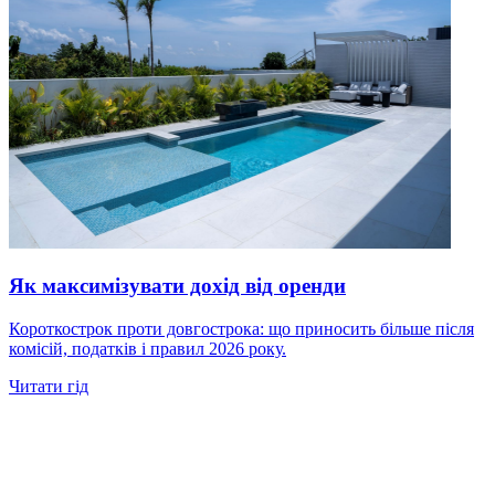
Як максимізувати дохід від оренди
Короткострок проти довгострока: що приносить більше після
комісій, податків і правил 2026 року.
Читати гід