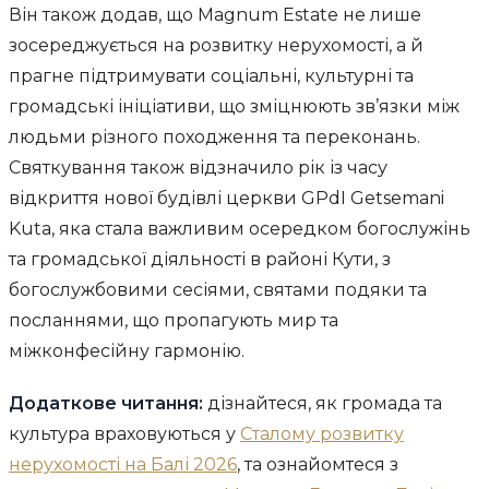
Він також додав, що Magnum Estate не лише
зосереджується на розвитку нерухомості, а й
прагне підтримувати соціальні, культурні та
громадські ініціативи, що зміцнюють зв’язки між
людьми різного походження та переконань.
Святкування також відзначило рік із часу
відкриття нової будівлі церкви GPdI Getsemani
Kuta, яка стала важливим осередком богослужінь
та громадської діяльності в районі Кути, з
богослужбовими сесіями, святами подяки та
посланнями, що пропагують мир та
міжконфесійну гармонію.
Додаткове читання:
дізнайтеся, як громада та
культура враховуються у
Сталому розвитку
нерухомості на Балі 2026
, та ознайомтеся з