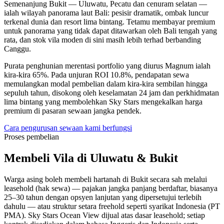
Semenanjung Bukit — Uluwatu, Pecatu dan cenuram selatan —
ialah wilayah panorama laut Bali: pesisir dramatik, ombak luncur
terkenal dunia dan resort lima bintang. Tetamu membayar premium
untuk panorama yang tidak dapat ditawarkan oleh Bali tengah yang
rata, dan stok vila moden di sini masih lebih terhad berbanding
Canggu.
Purata penghunian merentasi portfolio yang diurus Magnum ialah
kira-kira 65%. Pada unjuran ROI 10.8%, pendapatan sewa
memulangkan modal pembelian dalam kira-kira sembilan hingga
sepuluh tahun, disokong oleh keselamatan 24 jam dan perkhidmatan
lima bintang yang membolehkan Sky Stars mengekalkan harga
premium di pasaran sewaan jangka pendek.
Cara pengurusan sewaan kami berfungsi
Proses pembelian
Membeli Vila di Uluwatu & Bukit
Warga asing boleh membeli hartanah di Bukit secara sah melalui
leasehold (hak sewa) — pajakan jangka panjang berdaftar, biasanya
25–30 tahun dengan opsyen lanjutan yang dipersetujui terlebih
dahulu — atau struktur setara freehold seperti syarikat Indonesia (PT
PMA). Sky Stars Ocean View dijual atas dasar leasehold; setiap