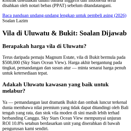
kontrak disediakan dalam bahasa Inggeris dan Indonesia serta
disahkan oleh notari bebas (PPAT) sebelum ditandatangani.
Baca panduan undang-undang lengkap untuk pembeli asing (2026)
Soalan Lazim
Vila di Uluwatu & Bukit: Soalan Dijawab
Berapakah harga vila di Uluwatu?
Terus daripada pemaju Magnum Estate, vila di Bukit bermula pada
$508,000 (Sky Stars Ocean View). Harga akhir bergantung pada
tingkat, pemandangan dan susun atur — minta senarai harga penuh
untuk ketersediaan tepat.
Adakah Uluwatu kawasan yang baik untuk
melabur?
Ya — pemandangan laut dramatik Bukit dan ombak luncur terkenal
dunia membawa nilai premium yang tidak dapat ditandingi oleh Bali
tengah yang rata, dan stok vila moden di sini masih lebih terhad
berbanding Canggu. Sky Stars Ocean View mempunyai unjuran
ROI 10.8% setahun berdasarkan unit yang diserahkan di bawah
pengurusan kami sendiri.