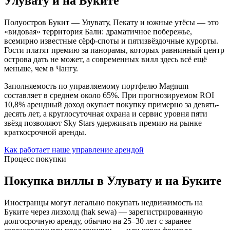
Улувату и на Буките
Полуостров Букит — Улувату, Пекату и южные утёсы — это
«видовая» территория Бали: драматичное побережье,
всемирно известные сёрф-споты и пятизвёздочные курорты.
Гости платят премию за панорамы, которых равнинный центр
острова дать не может, а современных вилл здесь всё ещё
меньше, чем в Чангу.
Заполняемость по управляемому портфелю Magnum
составляет в среднем около 65%. При прогнозируемом ROI
10,8% арендный доход окупает покупку примерно за девять-
десять лет, а круглосуточная охрана и сервис уровня пяти
звёзд позволяют Sky Stars удерживать премию на рынке
краткосрочной аренды.
Как работает наше управление арендой
Процесс покупки
Покупка виллы в Улувату и на Буките
Иностранцы могут легально покупать недвижимость на
Буките через лизхолд (hak sewa) — зарегистрированную
долгосрочную аренду, обычно на 25–30 лет с заранее