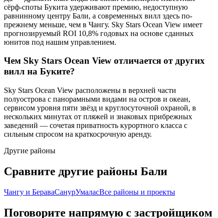
сёрф-споты Букита удерживают премию, недоступную
равнинному центру Бали, а современных вилл здесь по-
прежнему меньше, чем в Чангу. Sky Stars Ocean View имеет
прогнозируемый ROI 10,8% годовых на основе сданных
юнитов под нашим управлением.
Чем Sky Stars Ocean View отличается от других
вилл на Буките?
Sky Stars Ocean View расположены в верхней части
полуострова с панорамными видами на остров и океан,
сервисом уровня пяти звёзд и круглосуточной охраной, в
нескольких минутах от пляжей и знаковых прибрежных
заведений — сочетая приватность курортного класса с
сильным спросом на краткосрочную аренду.
Другие районы
Сравните другие районы Бали
Чангу и Берава
Санур
Умалас
Все районы и проекты
Поговорите напрямую с застройщиком