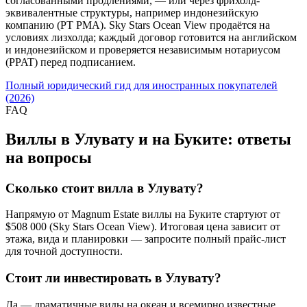
согласованными продлениями, — или через фрихолд-
эквивалентные структуры, например индонезийскую
компанию (PT PMA). Sky Stars Ocean View продаётся на
условиях лизхолда; каждый договор готовится на английском
и индонезийском и проверяется независимым нотариусом
(PPAT) перед подписанием.
Полный юридический гид для иностранных покупателей
(2026)
FAQ
Виллы в Улувату и на Буките: ответы
на вопросы
Сколько стоит вилла в Улувату?
Напрямую от Magnum Estate виллы на Буките стартуют от
$508 000 (Sky Stars Ocean View). Итоговая цена зависит от
этажа, вида и планировки — запросите полный прайс-лист
для точной доступности.
Стоит ли инвестировать в Улувату?
Да — драматичные виды на океан и всемирно известные