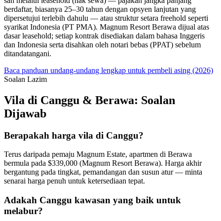
sah melalui leasehold (hak sewa) — pajakan jangka panjang
berdaftar, biasanya 25–30 tahun dengan opsyen lanjutan yang
dipersetujui terlebih dahulu — atau struktur setara freehold seperti
syarikat Indonesia (PT PMA). Magnum Resort Berawa dijual atas
dasar leasehold; setiap kontrak disediakan dalam bahasa Inggeris
dan Indonesia serta disahkan oleh notari bebas (PPAT) sebelum
ditandatangani.
Baca panduan undang-undang lengkap untuk pembeli asing (2026)
Soalan Lazim
Vila di Canggu & Berawa: Soalan
Dijawab
Berapakah harga vila di Canggu?
Terus daripada pemaju Magnum Estate, apartmen di Berawa
bermula pada $339,000 (Magnum Resort Berawa). Harga akhir
bergantung pada tingkat, pemandangan dan susun atur — minta
senarai harga penuh untuk ketersediaan tepat.
Adakah Canggu kawasan yang baik untuk
melabur?