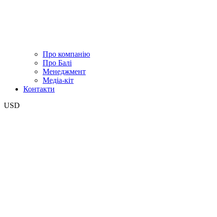
Про компанію
Про Балі
Менеджмент
Медіа-кіт
Контакти
USD