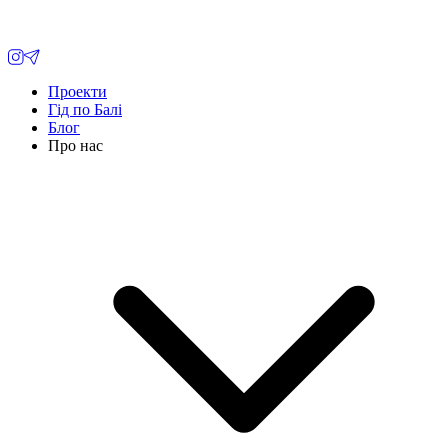
Проекти
Гід по Балі
Блог
Про нас