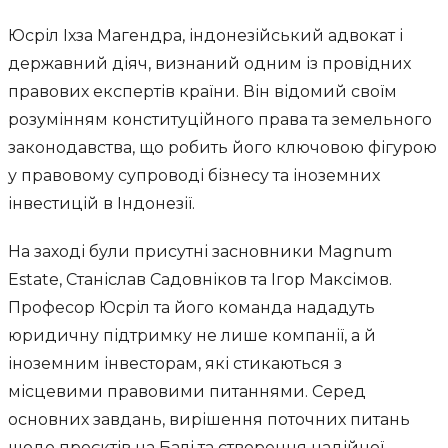
Юсріл Іхза Магендра, індонезійський адвокат і
державний діяч, визнаний одним із провідних
правових експертів країни. Він відомий своїм
розумінням конституційного права та земельного
законодавства, що робить його ключовою фігурою
у правовому супроводі бізнесу та іноземних
інвестицій в Індонезії.
На заході були присутні засновники Magnum
Estate, Станіслав Садовніков та Ігор Максімов.
Професор Юсріл та його команда нададуть
юридичну підтримку не лише компанії, а й
іноземним інвесторам, які стикаються з
місцевими правовими питаннями. Серед
основних завдань, вирішення поточних питань
щодо проєктів на Балі та створення надійної