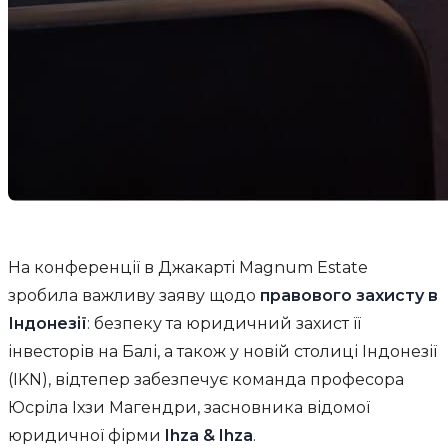
На конференції в Джакарті Magnum Estate
зробила важливу заяву щодо
правового захисту в
Індонезії
: безпеку та юридичний захист її
інвесторів на Балі, а також у новій столиці Індонезії
(IKN), відтепер забезпечує команда професора
Юсріла Іхзи Магендри, засновника відомої
юридичної фірми
Ihza & Ihza
.