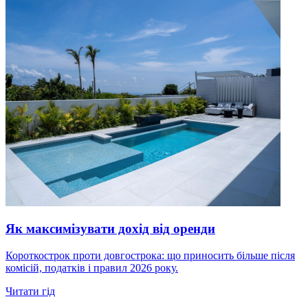
Як максимізувати дохід від оренди
Короткострок проти довгострока: що приносить більше після
комісій, податків і правил 2026 року.
Читати гід