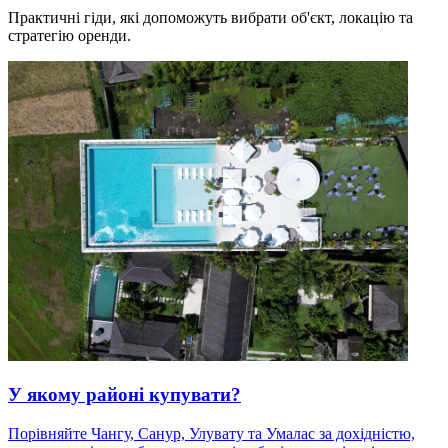
Практичні гіди, які допоможуть вибрати об'єкт, локацію та
стратегію оренди.
У якому районі купувати?
Порівняйте Чангу, Санур, Улувату та Умалас за дохідністю,