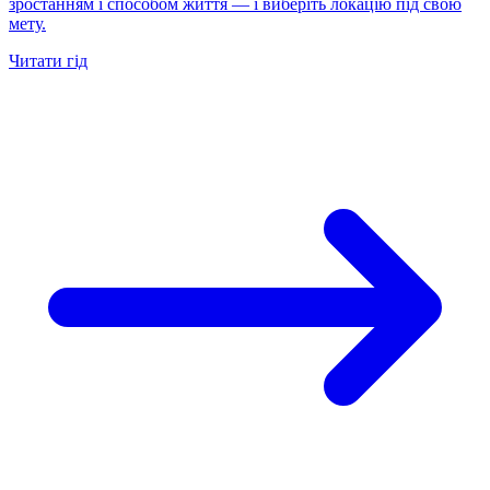
зростанням і способом життя — і виберіть локацію під свою
мету.
Читати гід