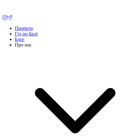
Проекти
Гід по Балі
Блог
Про нас