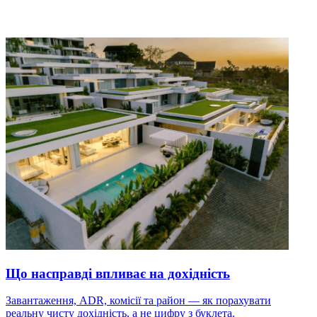
Що насправді впливає на дохідність
Завантаження, ADR, комісії та район — як порахувати
реальну чисту дохідність, а не цифру з буклета.