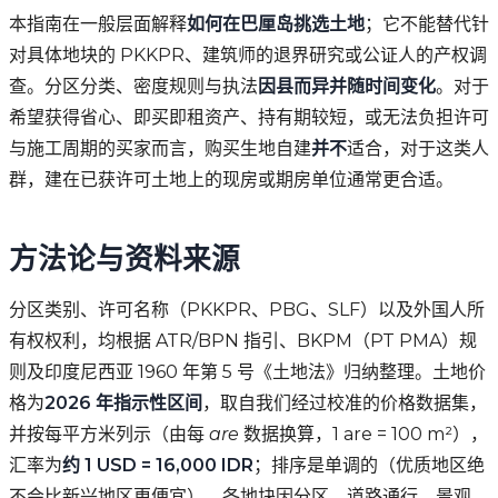
本指南在一般层面解释
如何在巴厘岛挑选土地
；它不能替代针
对具体地块的 PKKPR、建筑师的退界研究或公证人的产权调
查。分区分类、密度规则与执法
因县而异并随时间变化
。对于
希望获得省心、即买即租资产、持有期较短，或无法负担许可
与施工周期的买家而言，购买生地自建
并不
适合，对于这类人
群，建在已获许可土地上的现房或期房单位通常更合适。
方法论与资料来源
分区类别、许可名称（PKKPR、PBG、SLF）以及外国人所
有权权利，均根据 ATR/BPN 指引、BKPM（PT PMA）规
则及印度尼西亚 1960 年第 5 号《土地法》归纳整理。土地价
格为
2026 年指示性区间
，取自我们经过校准的价格数据集，
并按每平方米列示（由每
are
数据换算，1 are = 100 m²），
汇率为
约 1 USD = 16,000 IDR
；排序是单调的（优质地区绝
不会比新兴地区更便宜）。各地块因分区、道路通行、景观、