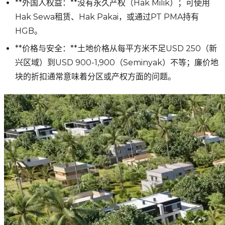
**外国人权益：**没有永久产权（Hak Milik）；可使用
Hak Sewa租赁、Hak Pakai，或通过PT PMA持有
HGB。
**价格与安全：**土地价格从每平方米不足USD 250（新
兴区域）到USD 900-1,900（Seminyak）不等；廉价地
块的折扣通常意味着分区或产权方面的问题。