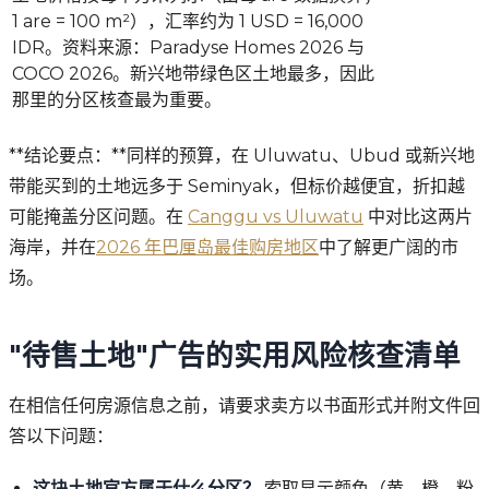
1 are = 100 m²），汇率约为 1 USD = 16,000
IDR。资料来源：Paradyse Homes 2026 与
COCO 2026。新兴地带绿色区土地最多，因此
那里的分区核查最为重要。
**结论要点：**同样的预算，在 Uluwatu、Ubud 或新兴地
带能买到的土地远多于 Seminyak，但标价越便宜，折扣越
可能掩盖分区问题。在
Canggu vs Uluwatu
中对比这两片
海岸，并在
2026 年巴厘岛最佳购房地区
中了解更广阔的市
场。
"待售土地"广告的实用风险核查清单
在相信任何房源信息之前，请要求卖方以书面形式并附文件回
答以下问题：
这块土地官方属于什么分区？
索取显示颜色（黄、橙、粉