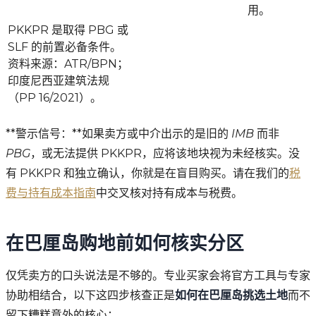
用。
PKKPR 是取得 PBG 或
SLF 的前置必备条件。
资料来源：ATR/BPN；
印度尼西亚建筑法规
（PP 16/2021）。
**警示信号：**如果卖方或中介出示的是旧的
IMB
而非
PBG
，或无法提供 PKKPR，应将该地块视为未经核实。没
有 PKKPR 和独立确认，你就是在盲目购买。请在我们的
税
费与持有成本指南
中交叉核对持有成本与税费。
在巴厘岛购地前如何核实分区
仅凭卖方的口头说法是不够的。专业买家会将官方工具与专家
协助相结合，以下这四步核查正是
如何在巴厘岛挑选土地
而不
留下糟糕意外的核心：