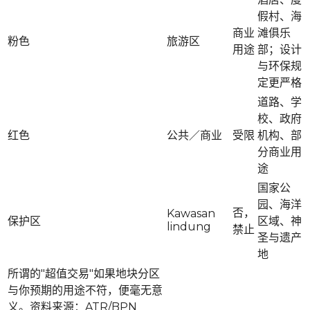
假村、海
商业
滩俱乐
粉色
旅游区
用途
部；设计
与环保规
定更严格
道路、学
校、政府
红色
公共／商业
受限
机构、部
分商业用
途
国家公
园、海洋
否，
Kawasan
保护区
区域、神
lindung
禁止
圣与遗产
地
所谓的"超值交易"如果地块分区
与你预期的用途不符，便毫无意
义。资料来源：ATR/BPN