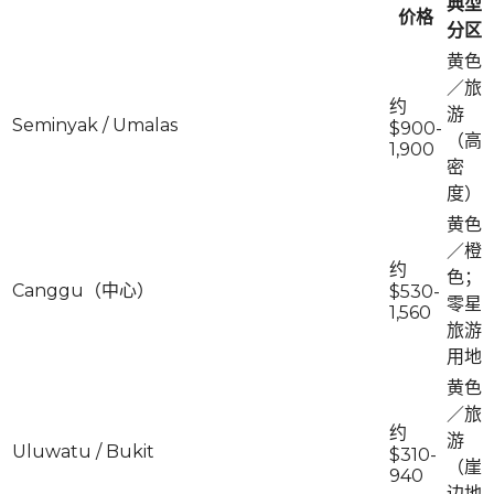
典型
价格
分区
黄色
／旅
约
游
Seminyak / Umalas
$900-
（高
1,900
密
度）
黄色
／橙
约
色；
Canggu（中心）
$530-
零星
1,560
旅游
用地
黄色
／旅
约
游
Uluwatu / Bukit
$310-
（崖
940
边地