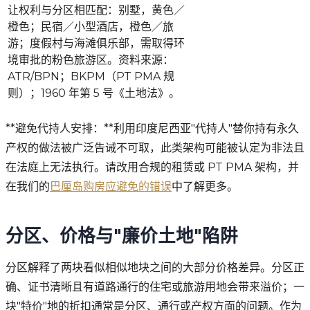
让权利与分区相匹配：别墅，黄色／
橙色；民宿／小型酒店，橙色／旅
游；度假村与海滩俱乐部，需取得环
境审批的粉色旅游区。资料来源：
ATR/BPN；BKPM（PT PMA 规
则）；1960 年第 5 号《土地法》。
**避免代持人安排：**利用印度尼西亚"代持人"替你持有永久
产权的做法被广泛告诫不可取，此类架构可能被认定为非法且
在法庭上无法执行。请改用合规的租赁或 PT PMA 架构，并
在我们的
巴厘岛购房应避免的错误
中了解更多。
分区、价格与"廉价土地"陷阱
分区解释了两块看似相似地块之间的大部分价格差异。分区正
确、证书清晰且有道路通行的住宅或旅游用地会带来溢价；一
块"特价"地的折扣通常是分区、通行或产权方面的问题。作为