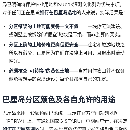
局已明确将保护农业用地和Subak灌溉文化列为优先事项。
对于任何正在思考
如何在巴厘岛选地
的人来说，实际后果是：
分区错误的土地可能变得一文不值
——一块你无法建设、
或别墅会被拆除的“便宜”地块是亏损，而非划算的买卖。
分区正确的土地价格更高但更安全
——住宅和旅游地块之
所以有溢价，正是因为它们在法律上可用，且退出时流动
性好。
必须核查“可转换”的黄色土地
——当前用作农田并不保证
你能按想要的密度建设；每个县都有自己的规定。
巴厘岛分区颜色及各自允许的用途
巴厘岛采用一套颜色编码系统，显示在官方空间规划地图
（RTRW）上，可通过国家GISTARU门户网站查看。在决定
如何在巴厘岛选地
时，请
在做其他任何事之前
先将颜色与你的