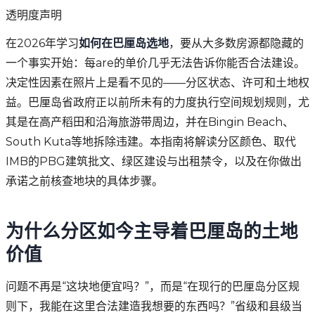
透明度声明
在2026年学习
如何在巴厘岛选地
，要从大多数房源都隐藏的
一个事实开始：每are的单价几乎无法告诉你能否合法建设。
决定性因素在照片上是看不见的——分区状态、许可和土地权
益。巴厘岛省政府正以前所未有的力度执行空间规划规则，尤
其是在高产稻田和沿海旅游带周边，并在Bingin Beach、
South Kuta等地拆除违建。本指南将解读分区颜色、取代
IMB的PBG建筑批文、绿区建设与出租禁令，以及在你做出
承诺之前核查地块的具体步骤。
为什么分区如今主导着巴厘岛的土地
价值
问题不再是“这块地便宜吗？”，而是“在现行的巴厘岛分区规
则下，我能在这里合法建造我想要的东西吗？”省级和县级当