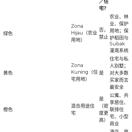
／住
宅？
农业、林
业、保护
Zona
否，
用地；保
Hijau（农业
绿色
禁止
护稻田与
用地）
Subak
灌溉系统
住宅与私
Zona
人别墅；
Kuning（住
黄色
是
对大多数
宅用地）
买家而言
最安全
公寓、共
是
享居住、
混合用途住
（密
橙色
联排住
宅
度更
宅、小型
高）
商业
酒店、度