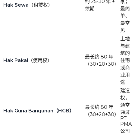
约 25-30 年 +
家；
Hak Sewa
（租赁权）
续期
最简
单、
最常
见
土地
与建
筑的
最长约 80 年
Hak Pakai
（使用权）
住宅
（30+20+30）
或商
业用
途
建造
权，
通常
最长约 80 年
Hak Guna Bangunan（HGB）
通过
（30+20+30）
PT
PMA
公司