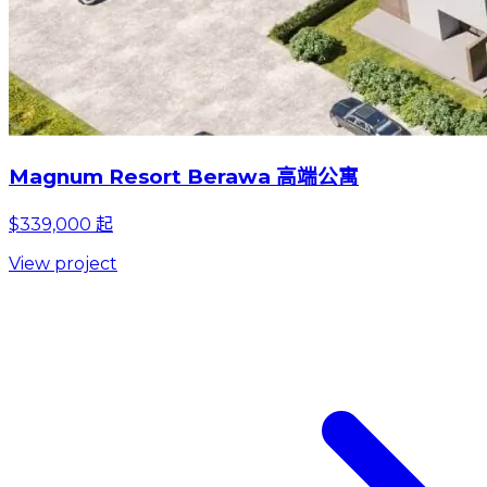
Magnum Resort Berawa 高端公寓
$339,000 起
View project