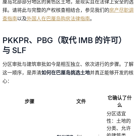
厘岛北部部分地区的黄色区土地，是现实且在法律上安全的选
择。请将此与完整的产权核查相结合，参见我们的
房产尽职调
查指南
以及
外国人在巴厘岛购房法律指南
。
PKKPR、PBG（取代 IMB 的许可）
与 SLF
分区审批与建筑审批如今是相互独立、依次进行的步骤。了解
这一顺序，是弄清
如何在巴厘岛挑选土地
并真正能够开发的核
心：
它确认了什
步骤
文件
么
分区适宜
性：土地的
分类、允许
的建筑类