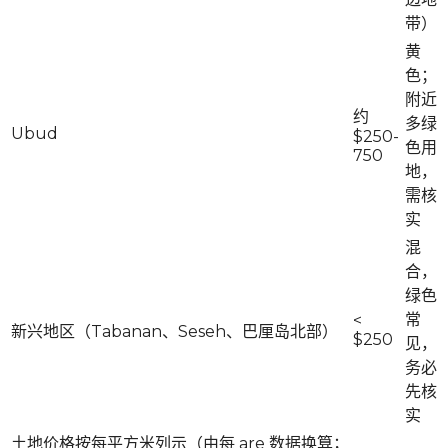
带）
黄
色；
附近
约
多绿
Ubud
$250-
色用
750
地，
需核
实
混
合，
绿色
常
<
新兴地区（Tabanan、Seseh、巴厘岛北部）
$250
见，
务必
先核
实
土地价格按每平方米列示（由每 are 数据换算；