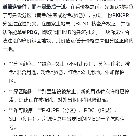
道筛选条件，而不是最后一道
。在看价格之前，先确认地块位
于可建设分区（黄色/住宅或粉色/旅游），办理一份
PKKPR
分区适宜性批文，在国家土地局（BPN）核查产权证，并确
认你能拿到
PBG
，即取代旧IMB的建筑批文。一块你无法合
法建设的廉价绿区地块，其价值远低于价格更高但分区正确的
土地。
**分区颜色：**绿色=农业（不可建设），黄色=住宅，橙
色=混合用途，粉色=旅游，红色=公共用地，外加保护
区。
**绿区陷阱：**别墅建设被禁止；新的用途转换许可已停
发；违建正在被拆除，对外出租同样风险很高。
**许可顺序：**PKKPR（分区）、PBG（建设）、
SLF（使用）。房源信息中出现旧的IMB是一个危险信
号。