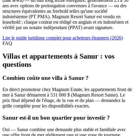
(hak sewa) — un bail long terme enregistré, généralement 25 à 30
ans avec options de prolongation convenues à l'avance — ou des
structures équivalentes au freehold telles qu'une société
indonésienne (PT PMA). Magnum Resort Sanur est vendu en
leasehold ; chaque contrat est rédigé en anglais et en indonésien et
vérifié par un notaire indépendant (PPAT) avant signature.
Lire le guide juridique complet pour acheteurs étrangers (2026)
FAQ
Villas et appartements à Sanur : vos
questions
Combien coûte une villa à Sanur ?
En direct promoteur chez Magnum Estate, les appartements front de
mer à Sanur démarrent à 531 000 $ (Magnum Resort Sanur). Le
prix final dépend de l'étage, de la vue et du plan — demandez la
grille complète pour les disponibilités exactes.
Sanur est-il un bon quartier pour investir ?
Oui — Sanur combine une demande plus stable et familiale avec
une offre front de mer réellement rare et une zone de tourisme