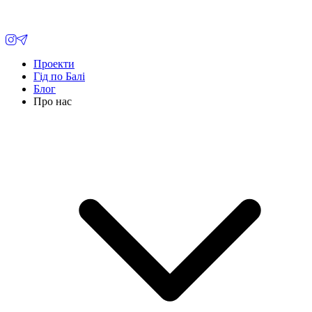
Проекти
Гід по Балі
Блог
Про нас