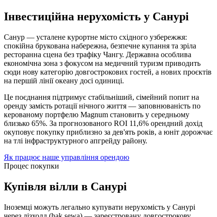
Інвестиційна нерухомість у Санурі
Санур — усталене курортне місто східного узбережжя:
спокійна брукована набережна, безпечне купання та зріла
ресторанна сцена без трафіку Чангу. Державна особлива
економічна зона з фокусом на медичний туризм приводить
сюди нову категорію довгострокових гостей, а нових проєктів
на першій лінії океану досі одиниці.
Це поєднання підтримує стабільніший, сімейний попит на
оренду замість ротації нічного життя — заповнюваність по
керованому портфелю Magnum становить у середньому
близько 65%. За прогнозованого ROI 11,6% орендний дохід
окуповує покупку приблизно за дев'ять років, а юніт дорожчає
на тлі інфраструктурного апгрейду району.
Як працює наше управління орендою
Процес покупки
Купівля вілли в Санурі
Іноземці можуть легально купувати нерухомість у Санурі
через лізхолд (hak sewa) — зареєстровану довгострокову