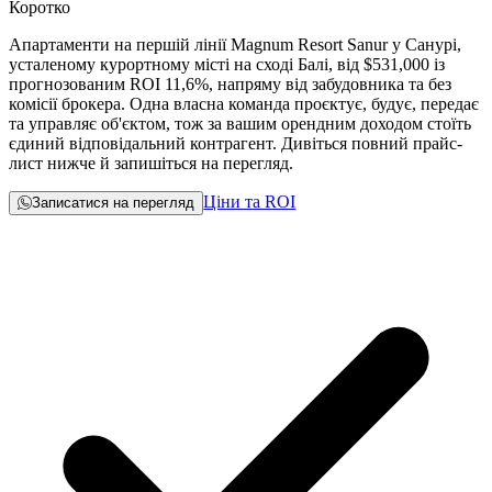
Коротко
Апартаменти на першій лінії Magnum Resort Sanur у Санурі,
усталеному курортному місті на сході Балі, від
$531,000
із
прогнозованим ROI 11,6%, напряму від забудовника та без
комісії брокера. Одна власна команда проєктує, будує, передає
та управляє об'єктом, тож за вашим орендним доходом стоїть
єдиний відповідальний контрагент. Дивіться повний прайс-
лист нижче й запишіться на перегляд.
Ціни та ROI
Записатися на перегляд