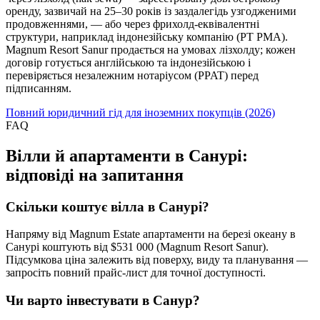
оренду, зазвичай на 25–30 років із заздалегідь узгодженими
продовженнями, — або через фрихолд-еквівалентні
структури, наприклад індонезійську компанію (PT PMA).
Magnum Resort Sanur продається на умовах лізхолду; кожен
договір готується англійською та індонезійською і
перевіряється незалежним нотаріусом (PPAT) перед
підписанням.
Повний юридичний гід для іноземних покупців (2026)
FAQ
Вілли й апартаменти в Санурі:
відповіді на запитання
Скільки коштує вілла в Санурі?
Напряму від Magnum Estate апартаменти на березі океану в
Санурі коштують від $531 000 (Magnum Resort Sanur).
Підсумкова ціна залежить від поверху, виду та планування —
запросіть повний прайс-лист для точної доступності.
Чи варто інвестувати в Санур?