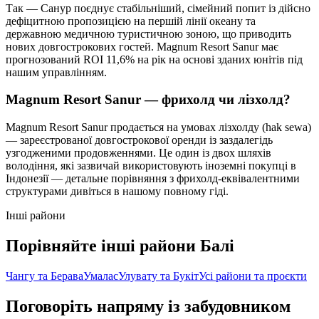
Так — Санур поєднує стабільніший, сімейний попит із дійсно
дефіцитною пропозицією на першій лінії океану та
державною медичною туристичною зоною, що приводить
нових довгострокових гостей. Magnum Resort Sanur має
прогнозований ROI 11,6% на рік на основі зданих юнітів під
нашим управлінням.
Magnum Resort Sanur — фрихолд чи лізхолд?
Magnum Resort Sanur продається на умовах лізхолду (hak sewa)
— зареєстрованої довгострокової оренди із заздалегідь
узгодженими продовженнями. Це один із двох шляхів
володіння, які зазвичай використовують іноземні покупці в
Індонезії — детальне порівняння з фрихолд-еквівалентними
структурами дивіться в нашому повному гіді.
Інші райони
Порівняйте інші райони Балі
Чангу та Берава
Умалас
Улувату та Букіт
Усі райони та проєкти
Поговоріть напряму із забудовником