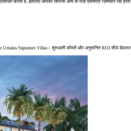
बंधित करती है, इसलिए आपकी किराया आय के पीछे एकमात्र ज़िम्मेदार पक्ष होता है। 
र The Umalas Signature Villas। शुरुआती कीमतें और अनुमानित ROI सीधे डेवलपर 