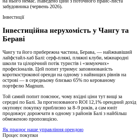
на нього немає. Наведено ціни з поточного прайс-листа
забудовника (червень 2026).
Інвестиції
Інвестиційна нерухомість у Чангу та
Бераві
Чангу та його прибережна частина, Берава, — найжвавіший
лайфстайл-хаб Балі: серф-пляжі, пляжні клуби, міжнародні
школи та цілорічний потік туристів і «зимуючих»
професіоналів. Цей попит утримує заповнюваність
короткострокової оренди на одному з найвищих рівнів на
острові — в середньому близько 65% по керованому
портфелю Magnum.
Той самий попит пояснює, чому вхідні ціни тут вищі за
середні по Балі. За прогнозованого ROI 12,1% орендний дохід
окуповує покупку приблизно за 8–9 років, а сам юніт
продовжує дорожчати в одному з районів Балі з найбільш
обмеженою пропозицією.
Як працює наше управління орендою
Процес покупки