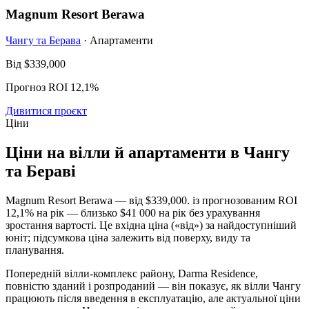
Magnum Resort Berawa
Чангу та Берава
· Апартаменти
Від
$339,000
Прогноз ROI 12,1%
Дивитися проєкт
Ціни
Ціни на вілли й апартаменти в Чангу
та Бераві
Magnum Resort Berawa — від
$339,000
. із прогнозованим ROI
12,1% на рік — близько $41 000 на рік без урахування
зростання вартості. Це вхідна ціна («від») за найдоступніший
юніт; підсумкова ціна залежить від поверху, виду та
планування.
Попередній вілли-комплекс району, Darma Residence,
повністю зданий і розпроданий — він показує, як вілли Чангу
працюють після введення в експлуатацію, але актуальної ціни