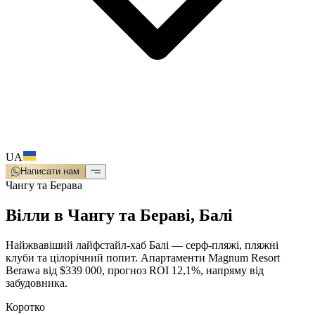
UA
Написати нам
Чангу та Берава
Вілли в Чангу та Бераві, Балі
Найжвавіший лайфстайл-хаб Балі — серф-пляжі, пляжні
клуби та цілорічний попит. Апартаменти Magnum Resort
Berawa від $339 000, прогноз ROI 12,1%, напряму від
забудовника.
Коротко