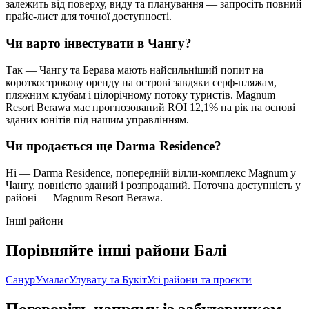
залежить від поверху, виду та планування — запросіть повний
прайс-лист для точної доступності.
Чи варто інвестувати в Чангу?
Так — Чангу та Берава мають найсильніший попит на
короткострокову оренду на острові завдяки серф-пляжам,
пляжним клубам і цілорічному потоку туристів. Magnum
Resort Berawa має прогнозований ROI 12,1% на рік на основі
зданих юнітів під нашим управлінням.
Чи продається ще Darma Residence?
Ні — Darma Residence, попередній вілли-комплекс Magnum у
Чангу, повністю зданий і розпроданий. Поточна доступність у
районі — Magnum Resort Berawa.
Інші райони
Порівняйте інші райони Балі
Санур
Умалас
Улувату та Букіт
Усі райони та проєкти
Поговоріть напряму із забудовником