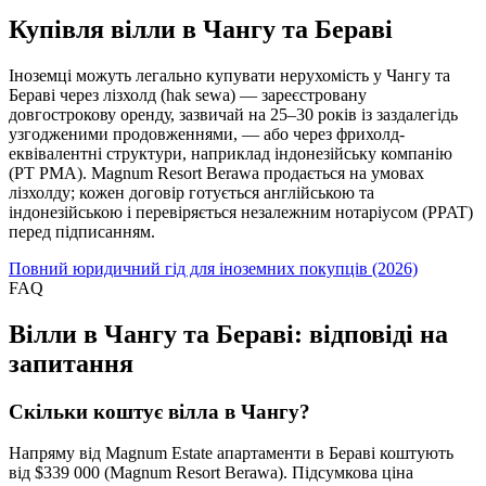
Купівля вілли в Чангу та Бераві
Іноземці можуть легально купувати нерухомість у Чангу та
Бераві через лізхолд (hak sewa) — зареєстровану
довгострокову оренду, зазвичай на 25–30 років із заздалегідь
узгодженими продовженнями, — або через фрихолд-
еквівалентні структури, наприклад індонезійську компанію
(PT PMA). Magnum Resort Berawa продається на умовах
лізхолду; кожен договір готується англійською та
індонезійською і перевіряється незалежним нотаріусом (PPAT)
перед підписанням.
Повний юридичний гід для іноземних покупців (2026)
FAQ
Вілли в Чангу та Бераві: відповіді на
запитання
Скільки коштує вілла в Чангу?
Напряму від Magnum Estate апартаменти в Бераві коштують
від $339 000 (Magnum Resort Berawa). Підсумкова ціна