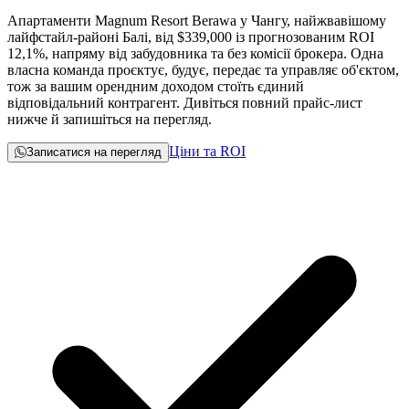
Апартаменти Magnum Resort Berawa у Чангу, найжвавішому
лайфстайл-районі Балі, від
$339,000
із прогнозованим ROI
12,1%, напряму від забудовника та без комісії брокера. Одна
власна команда проєктує, будує, передає та управляє об'єктом,
тож за вашим орендним доходом стоїть єдиний
відповідальний контрагент. Дивіться повний прайс-лист
нижче й запишіться на перегляд.
Ціни та ROI
Записатися на перегляд