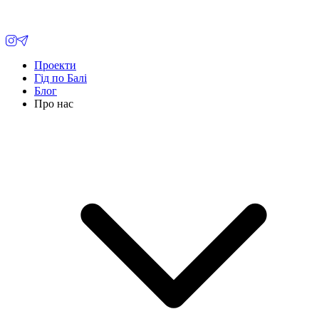
Проекти
Гід по Балі
Блог
Про нас