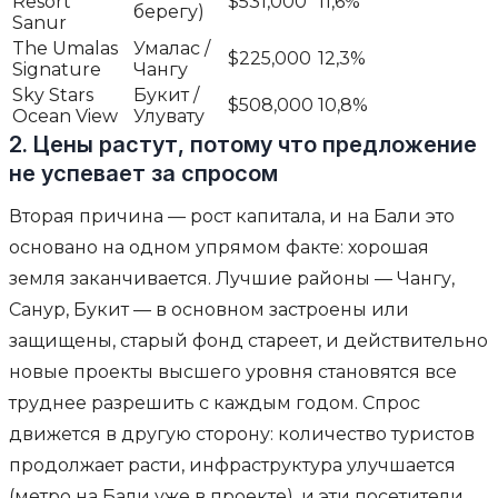
Resort
$531,000
11,6%
берегу)
Sanur
The Umalas
Умалас /
$225,000
12,3%
Signature
Чангу
Sky Stars
Букит /
$508,000
10,8%
Ocean View
Улувату
2. Цены растут, потому что предложение
не успевает за спросом
Вторая причина — рост капитала, и на Бали это
основано на одном упрямом факте: хорошая
земля заканчивается. Лучшие районы — Чангу,
Санур, Букит — в основном застроены или
защищены, старый фонд стареет, и действительно
новые проекты высшего уровня становятся все
труднее разрешить с каждым годом. Спрос
движется в другую сторону: количество туристов
продолжает расти, инфраструктура улучшается
(метро на Бали уже в проекте), и эти посетители